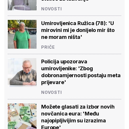
NOVOSTI
Umirovljenica Ružica (78): 'U
mirovini mi je donijelo mir što
ne moram ništa'
PRIČE
Policija upozorava
umirovljenike: 'Zbog
dobronamjernosti postaju meta
prijevare'
NOVOSTI
Možete glasati za izbor novih
novčanica eura: 'Među
najopipljivijim su izrazima
Europe'