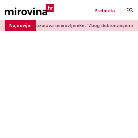
Pretplata
Policija upozorava umirovljenike: 'Zbog dobronamjernosti posta
Najnovije: