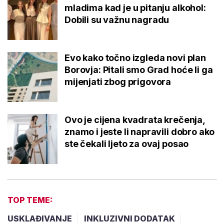
mladima kad je u pitanju alkohol:
Dobili su važnu nagradu
Evo kako točno izgleda novi plan
Borovja: Pitali smo Grad hoće li ga
mijenjati zbog prigovora
Ovo je cijena kvadrata krečenja,
znamo i jeste li napravili dobro ako
ste čekali ljeto za ovaj posao
TOP TEME:
USKLAĐIVANJE
INKLUZIVNI DODATAK