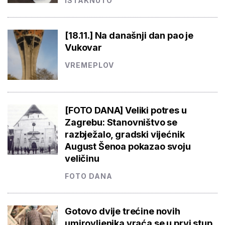
ISTAKNUTO
[18.11.] Na današnji dan pao je
Vukovar
VREMEPLOV
[FOTO DANA] Veliki potres u
Zagrebu: Stanovništvo se
razbježalo, gradski vijećnik
August Šenoa pokazao svoju
veličinu
FOTO DANA
Gotovo dvije trećine novih
umirovljenika vraća se u prvi stup,