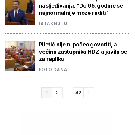
nasljeđivanja: "Do 65. godine se
najnormalnije može raditi"
ISTAKNUTO
Piletić nije ni počeo govoriti, a
većina zastupnika HDZ-a javila se
za repliku
FOTO DANA
...
1
2
42