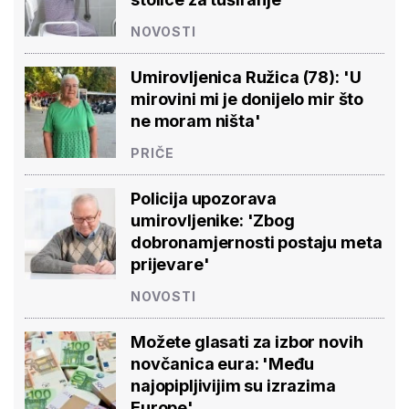
NOVOSTI
Umirovljenica Ružica (78): 'U
mirovini mi je donijelo mir što
ne moram ništa'
PRIČE
Policija upozorava
umirovljenike: 'Zbog
dobronamjernosti postaju meta
prijevare'
NOVOSTI
Možete glasati za izbor novih
novčanica eura: 'Među
najopipljivijim su izrazima
Europe'