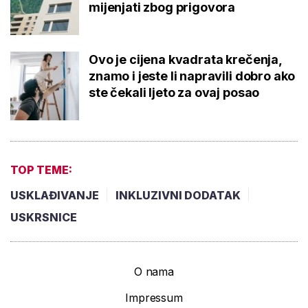
mijenjati zbog prigovora
Ovo je cijena kvadrata krečenja,
znamo i jeste li napravili dobro ako
ste čekali ljeto za ovaj posao
TOP TEME:
USKLAĐIVANJE
INKLUZIVNI DODATAK
USKRSNICE
O nama
Impressum