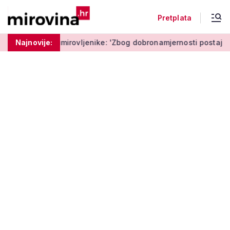
Pretplata
mirovljenike: 'Zbog dobronamjernosti postaju meta prijevare'
Najnovije: