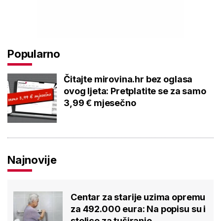
Popularno
Čitajte mirovina.hr bez oglasa
ovog ljeta: Pretplatite se za samo
3,99 € mjesečno
Najnovije
Centar za starije uzima opremu
za 492.000 eura: Na popisu su i
stolice za tuširanje