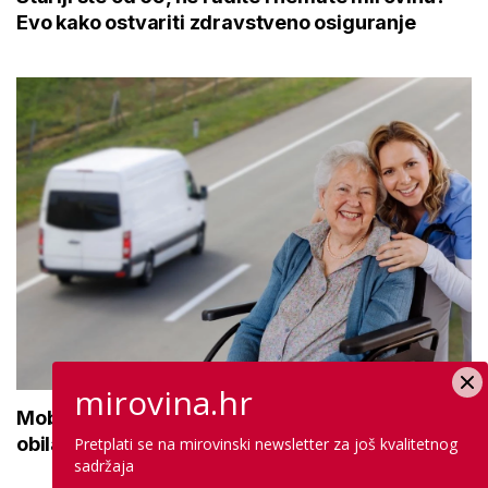
Evo kako ostvariti zdravstveno osiguranje
mirovina.hr
Mobilna ambulanta stigla i u Istru: Svaki tjedan
obilaze ruralna područja
Pretplati se na mirovinski newsletter za još kvalitetnog
sadržaja