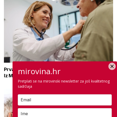
mirovina.hr
Prva gerijatrijska ambulanta još uvijek ne radi:
Iz Ministarstva zdravstva objasnili zašto
Pretplati se na mirovinski newsletter za još kvalitetnog
sadržaja