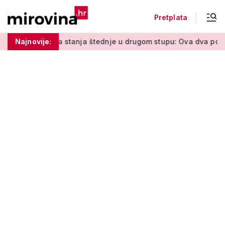
Pretplata
a stanja štednje u drugom stupu: Ova dva pojma morate znati
Najnovije: