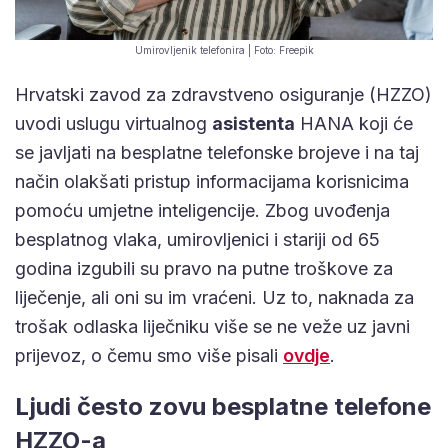
Umirovljenik telefonira | Foto: Freepik
Hrvatski zavod za zdravstveno osiguranje (HZZO)
uvodi uslugu virtualnog
asistenta
HANA koji će
se javljati na besplatne telefonske brojeve i na taj
način olakšati pristup informacijama korisnicima
pomoću umjetne inteligencije. Zbog uvođenja
besplatnog vlaka, umirovljenici i stariji od 65
godina izgubili su pravo na putne troškove za
liječenje, ali oni su im vraćeni. Uz to, naknada za
trošak odlaska liječniku više se ne veže uz javni
prijevoz, o čemu smo više pisali
ovdje
.
Ljudi često zovu besplatne telefone
HZZO-a