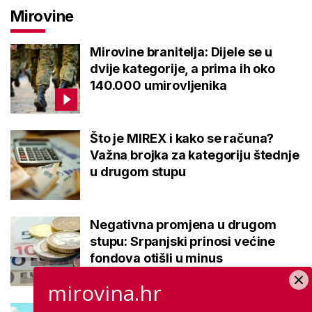
Mirovine
Mirovine branitelja: Dijele se u
dvije kategorije, a prima ih oko
140.000 umirovljenika
Što je MIREX i kako se računa?
Važna brojka za kategoriju štednje
u drugom stupu
Negativna promjena u drugom
stupu: Srpanjski prinosi većine
fondova otišli u minus
mirovina.hr
Kupanje u ovom gradu i sutra