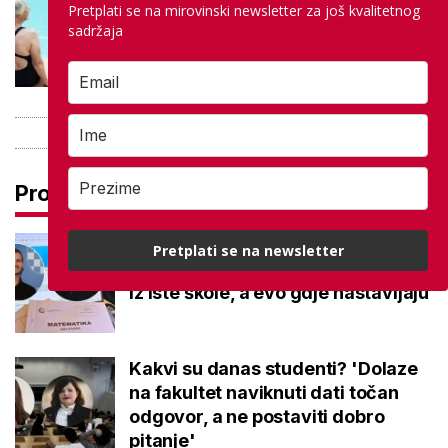
Pretplati se na mirovinski newsletter za još kvalitetnog
besplatno: Građani se mogu
sadržaja
ohladiti tijekom toplinskog vala
Pročitaj još
Na maturi ostvarili 100 posto iz
Pretplati se na newsletter
potpuno različitih predmeta: Stižu
iz iste škole, a evo gdje nastavljaju
Kakvi su danas studenti? 'Dolaze
na fakultet naviknuti dati točan
odgovor, a ne postaviti dobro
pitanje'