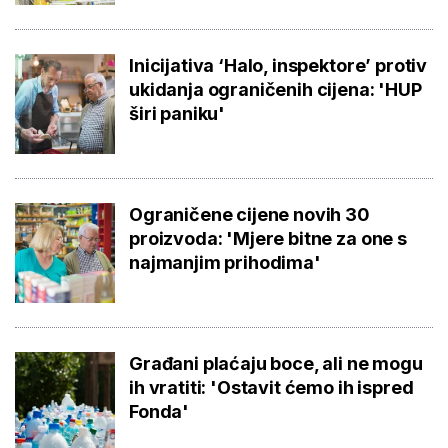
Inicijativa ‘Halo, inspektore’ protiv
ukidanja ograničenih cijena: 'HUP
širi paniku'
Ograničene cijene novih 30
proizvoda: 'Mjere bitne za one s
najmanjim prihodima'
Građani plaćaju boce, ali ne mogu
ih vratiti: 'Ostavit ćemo ih ispred
Fonda'