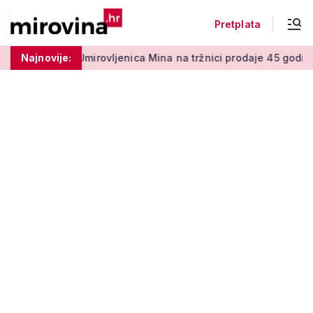
Pretplata
 centi
Najnovije:
Umirovljenica Mina na tržnici prodaje 45 godina: 'Men