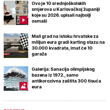
Ovo je 10 srednjoškolskih
smjerova u Karlovačkoj županiji
koje su 2026. upisali najbolji
osmaši
Mali grad na istoku hrvatske za
milijun eura gradi karting stazu na
30.000 kvadrata, imat će 10
garaža
Galerija: Sanacija olimpijskog
bazena iz 1972., samo
antikorozivna zaštita 300 tisuća
eura