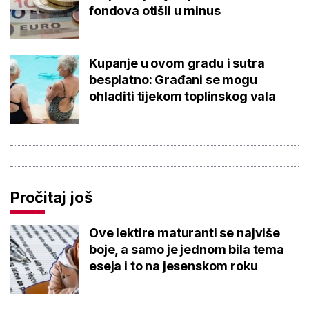
fondova otišli u minus
Kupanje u ovom gradu i sutra
besplatno: Građani se mogu
ohladiti tijekom toplinskog vala
Pročitaj još
Ove lektire maturanti se najviše
boje, a samo je jednom bila tema
eseja i to na jesenskom roku