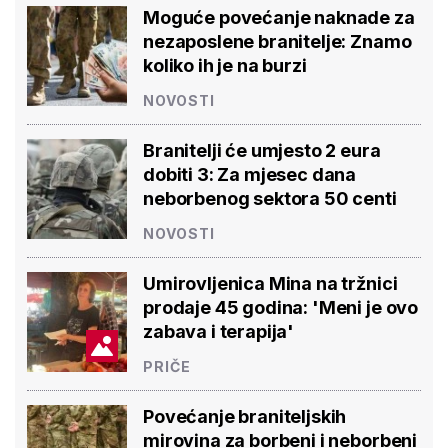
Moguće povećanje naknade za
nezaposlene branitelje: Znamo
koliko ih je na burzi
NOVOSTI
Branitelji će umjesto 2 eura
dobiti 3: Za mjesec dana
neborbenog sektora 50 centi
NOVOSTI
Umirovljenica Mina na tržnici
prodaje 45 godina: 'Meni je ovo
zabava i terapija'
PRIČE
Povećanje braniteljskih
mirovina za borbeni i neborbeni