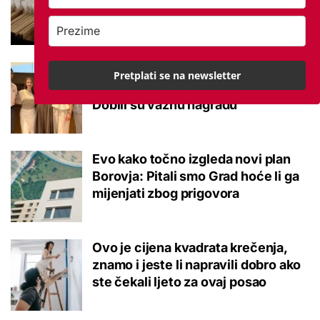
potvrđeno
Studenti otkrili kako se obraćati
Pretplati se na newsletter
mladima kad je u pitanju alkohol:
Dobili su važnu nagradu
Evo kako točno izgleda novi plan
Borovja: Pitali smo Grad hoće li ga
mijenjati zbog prigovora
Ovo je cijena kvadrata krečenja,
znamo i jeste li napravili dobro ako
ste čekali ljeto za ovaj posao