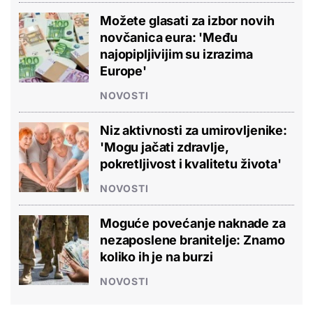
Možete glasati za izbor novih
novčanica eura: 'Među
najopipljivijim su izrazima
Europe'
NOVOSTI
Niz aktivnosti za umirovljenike:
'Mogu jačati zdravlje,
pokretljivost i kvalitetu života'
NOVOSTI
Moguće povećanje naknade za
nezaposlene branitelje: Znamo
koliko ih je na burzi
NOVOSTI