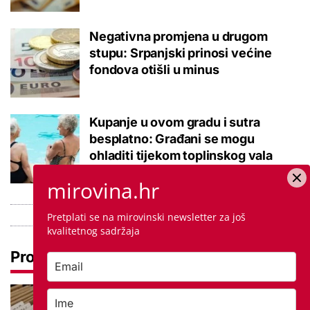
Negativna promjena u drugom
stupu: Srpanjski prinosi većine
fondova otišli u minus
Kupanje u ovom gradu i sutra
besplatno: Građani se mogu
ohladiti tijekom toplinskog vala
mirovina.hr
Pretplati se na mirovinski newsletter za još
kvalitetnog sadržaja
Pročitaj još
Promjena prakse za sve SC-ove,
kršili su zakon? Za jedan nam je