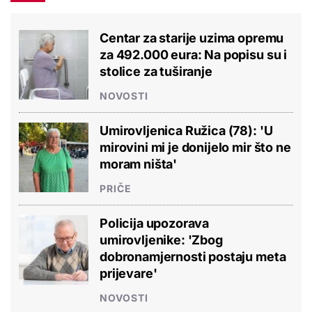
Centar za starije uzima opremu
za 492.000 eura: Na popisu su i
stolice za tuširanje
NOVOSTI
Umirovljenica Ružica (78): 'U
mirovini mi je donijelo mir što ne
moram ništa'
PRIČE
Policija upozorava
umirovljenike: 'Zbog
dobronamjernosti postaju meta
prijevare'
NOVOSTI