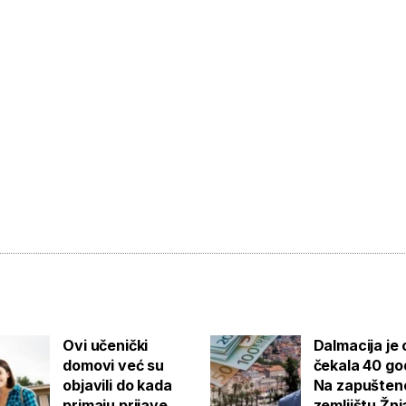
Ovi učenički
Dalmacija je
domovi već su
čekala 40 go
objavili do kada
Na zapušte
primaju prijave
zemljištu Žn