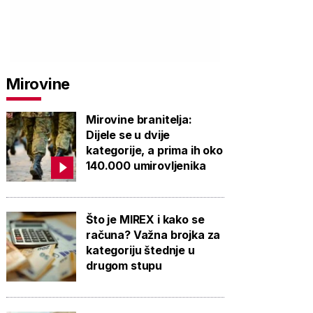
Mirovine
Mirovine branitelja:
Dijele se u dvije
kategorije, a prima ih oko
140.000 umirovljenika
Što je MIREX i kako se
računa? Važna brojka za
kategoriju štednje u
drugom stupu