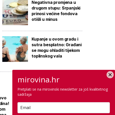
Negativna promjena u
drugom stupu: Srpanjski
prinosi većine fondova
otišli u minus
Kupanje u ovom gradu i
sutra besplatno: Građani
se mogu ohladiti tijekom
toplinskog vala
mirovina.hr
Pretplati se na mirovinski newsletter za još kvalitetnog
sadržaja
 ovo
Novi KBC na
dina!
istoku Hrvatske
nom
zamijenit će 15
jana
bolnica: Priprema