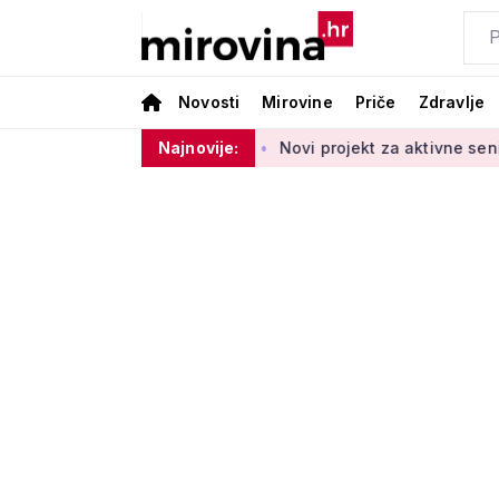
Novosti
Mirovine
Priče
Zdravlje
d početka 2027. godine
Najnovije:
Novi projekt za aktivne seniore: 'Osm