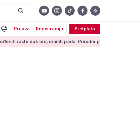
Prijava
Registracija
Pretplata
aste dok broj umrlih pada: Prirodni prirast svejedno je negativa