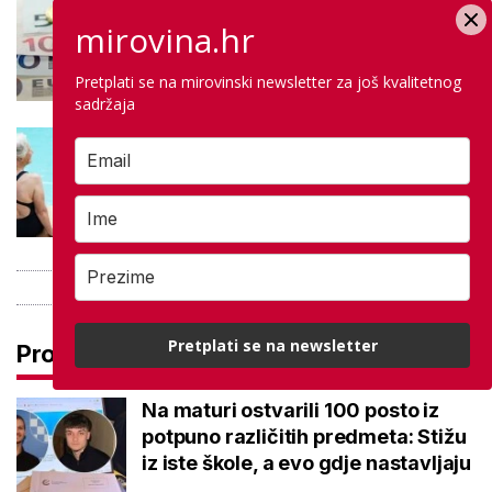
Negativna promjena u drugom
mirovina.hr
stupu: Srpanjski prinosi većine
fondova otišli u minus
Pretplati se na mirovinski newsletter za još kvalitetnog
sadržaja
Kupanje u ovom gradu i sutra
besplatno: Građani se mogu
ohladiti tijekom toplinskog vala
Pretplati se na newsletter
Pročitaj još
Na maturi ostvarili 100 posto iz
potpuno različitih predmeta: Stižu
iz iste škole, a evo gdje nastavljaju