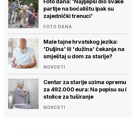
Foto dana: 'Najljepši dio svake
partije na boćalištu ipak su
zajednički trenuci'
FOTO DANA
Male tajne hrvatskog jezika:
'Duljina' ili 'dužina' čekanja na
smještaj u dom za starije?
NOVOSTI
Centar za starije uzima opremu
za 492.000 eura: Na popisu su i
stolice za tuširanje
NOVOSTI