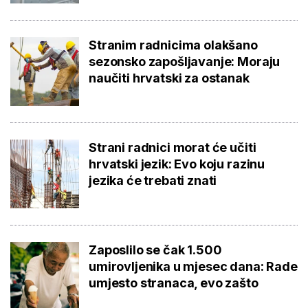
Stranim radnicima olakšano
sezonsko zapošljavanje: Moraju
naučiti hrvatski za ostanak
Strani radnici morat će učiti
hrvatski jezik: Evo koju razinu
jezika će trebati znati
Zaposlilo se čak 1.500
umirovljenika u mjesec dana: Rade
umjesto stranaca, evo zašto