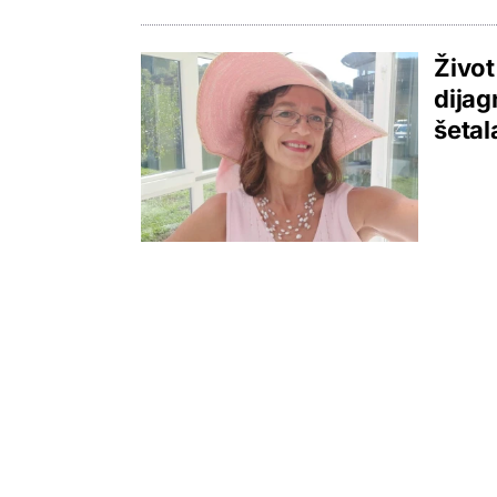
Život
dijag
šetal