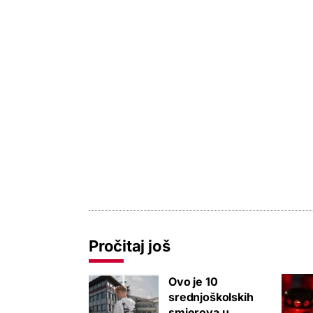
Pročitaj još
Ovo je 10
srednjoškolskih
smjerova u