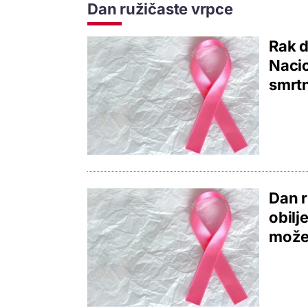
Dan ružičaste vrpce
Rak d
Naci
smrtn
Dan r
obilj
možet