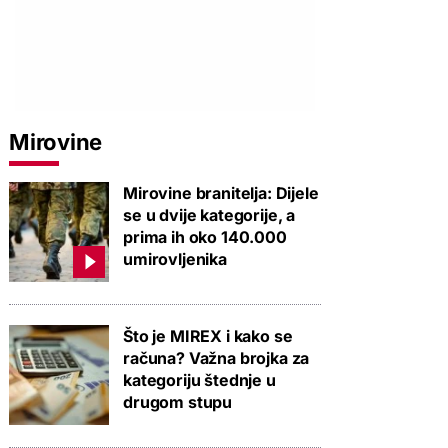
Mirovine
Mirovine branitelja: Dijele
se u dvije kategorije, a
prima ih oko 140.000
umirovljenika
Što je MIREX i kako se
računa? Važna brojka za
kategoriju štednje u
drugom stupu