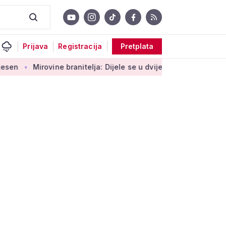
Prijava
Registracija
Pretplata
irovine branitelja: Dijele se u dvije kategorije, a prima ih oko 