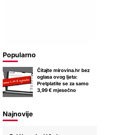
Popularno
Čitajte mirovina.hr bez
oglasa ovog ljeta:
Pretplatite se za samo
3,99 € mjesečno
Najnovije