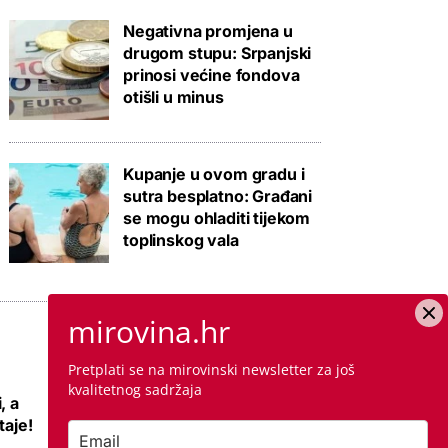
Negativna promjena u
drugom stupu: Srpanjski
prinosi većine fondova
otišli u minus
Kupanje u ovom gradu i
sutra besplatno: Građani
se mogu ohladiti tijekom
toplinskog vala
mirovina.hr
Pretplati se na mirovinski newsletter za još
kvalitetnog sadržaja
, a
Novo priuštivo
taje!
naselje i na ovoj
lokaciji u Zagrebu: