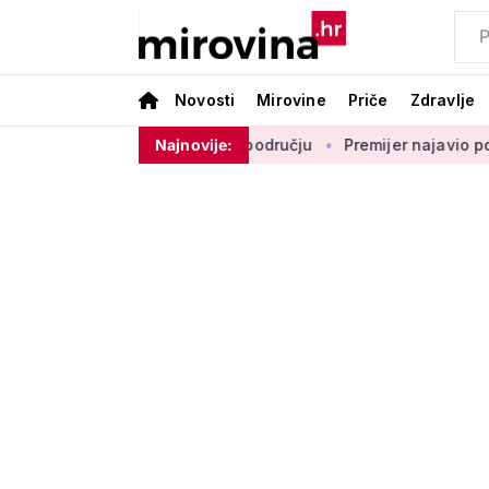
Novosti
Mirovine
Priče
Zdravlje
orenje vlada na ovom području
Najnovije:
Premijer najavio povećanje m