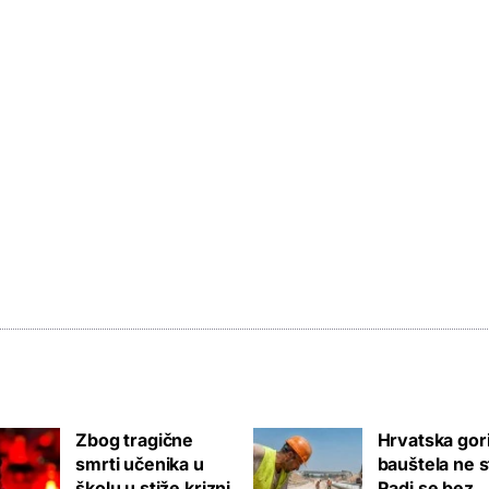
Zbog tragične
Hrvatska gori
smrti učenika u
bauštela ne s
školu u stiže krizni
Radi se bez