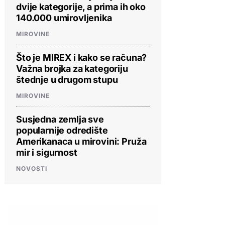
dvije kategorije, a prima ih oko
140.000 umirovljenika
MIROVINE
Što je MIREX i kako se računa?
Važna brojka za kategoriju
štednje u drugom stupu
MIROVINE
Susjedna zemlja sve
popularnije odredište
Amerikanaca u mirovini: Pruža
mir i sigurnost
NOVOSTI