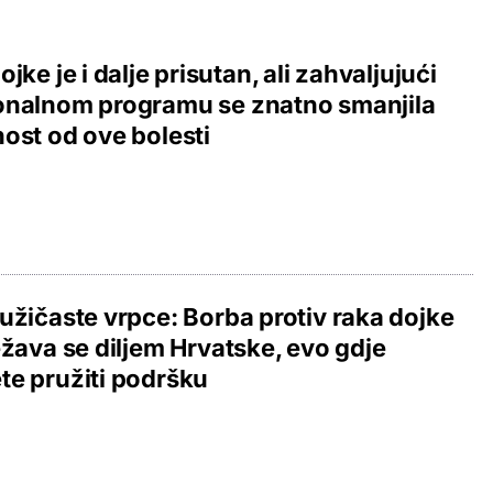
ojke je i dalje prisutan, ali zahvaljujući
onalnom programu se znatno smanjila
ost od ove bolesti
užičaste vrpce: Borba protiv raka dojke
ežava se diljem Hrvatske, evo gdje
e pružiti podršku