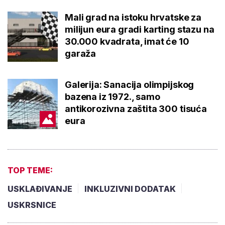
Mali grad na istoku hrvatske za
milijun eura gradi karting stazu na
30.000 kvadrata, imat će 10
garaža
Galerija: Sanacija olimpijskog
bazena iz 1972., samo
antikorozivna zaštita 300 tisuća
eura
TOP TEME:
USKLAĐIVANJE
INKLUZIVNI DODATAK
USKRSNICE