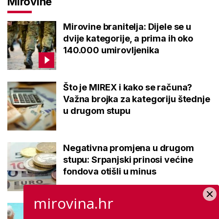
Mirovine
Mirovine branitelja: Dijele se u
dvije kategorije, a prima ih oko
140.000 umirovljenika
Što je MIREX i kako se računa?
Važna brojka za kategoriju štednje
u drugom stupu
Negativna promjena u drugom
stupu: Srpanjski prinosi većine
fondova otišli u minus
mirovina.hr
Kupanje u ovom gradu i sutra