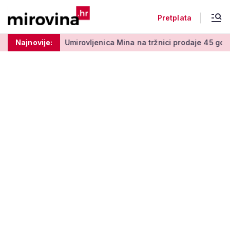
Pretplata
 50 centi
Najnovije:
Umirovljenica Mina na tržnici prodaje 45 godina: '