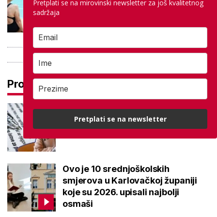
besplatno: Građani se mogu
Pretplati se na mirovinski newsletter za još kvalitetnog
sadržaja
ohladiti tijekom toplinskog vala
Pročitaj još
Ove lektire maturanti se najviše
Pretplati se na newsletter
boje, a samo je jednom bila tema
eseja i to na jesenskom roku
Ovo je 10 srednjoškolskih
smjerova u Karlovačkoj županiji
koje su 2026. upisali najbolji
osmaši