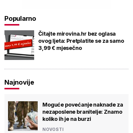
Popularno
Čitajte mirovina.hr bez oglasa
ovog ljeta: Pretplatite se za samo
3,99 € mjesečno
Najnovije
Moguće povećanje naknade za
nezaposlene branitelje: Znamo
koliko ih je na burzi
NOVOSTI