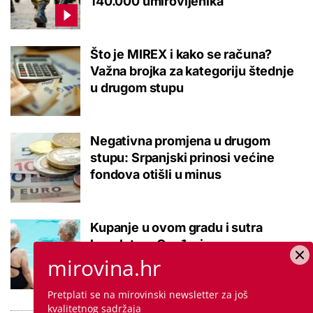
140.000 umirovljenika
Što je MIREX i kako se računa?
Važna brojka za kategoriju štednje
u drugom stupu
Negativna promjena u drugom
stupu: Srpanjski prinosi većine
fondova otišli u minus
Kupanje u ovom gradu i sutra
besplatno: Građani se mogu
ohladiti tijekom toplinskog vala
mirovina.hr
Pretplati se na mirovinski newsletter za još
kvalitetnog sadržaja