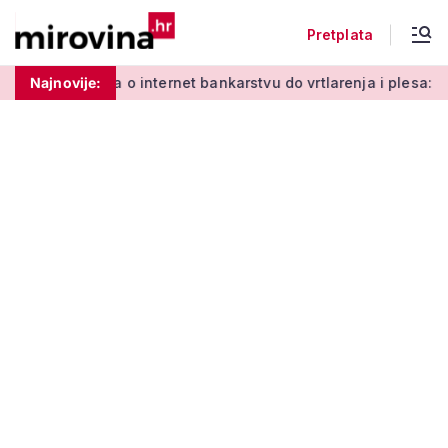
Pretplata
Od učenja o internet bankarstvu do vrtlarenja i plesa: Dođit
Najnovije: