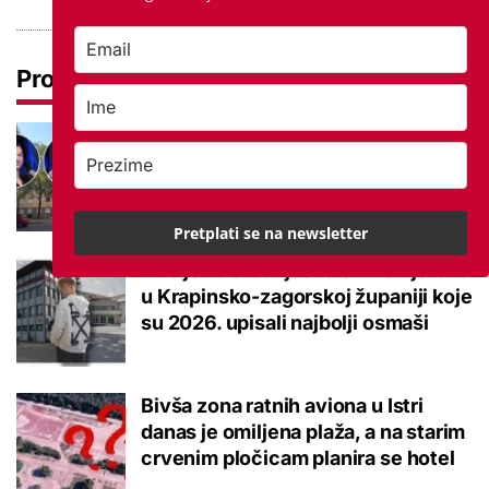
Pročitaj još
Ovo je 5 mana života u
studentskom domu na koje se svaki
brucoš mora naviknuti
Pretplati se na newsletter
Ovo je 10 srednjoškolskih smjerova
u Krapinsko-zagorskoj županiji koje
su 2026. upisali najbolji osmaši
Bivša zona ratnih aviona u Istri
danas je omiljena plaža, a na starim
crvenim pločicam planira se hotel