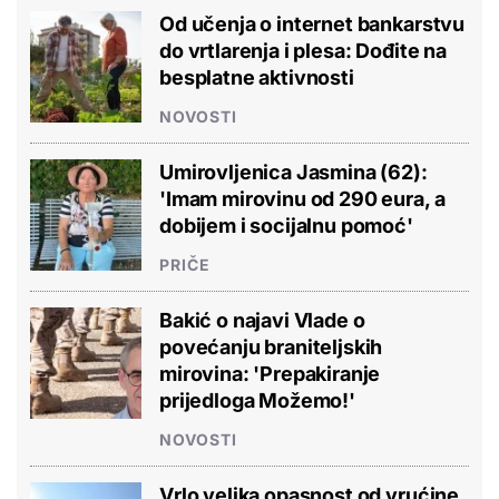
Od učenja o internet bankarstvu
do vrtlarenja i plesa: Dođite na
besplatne aktivnosti
NOVOSTI
Umirovljenica Jasmina (62):
'Imam mirovinu od 290 eura, a
dobijem i socijalnu pomoć'
PRIČE
Bakić o najavi Vlade o
povećanju braniteljskih
mirovina: 'Prepakiranje
prijedloga Možemo!'
NOVOSTI
Vrlo velika opasnost od vrućine