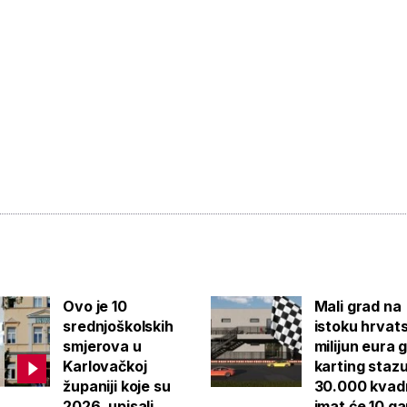
Ovo je 10
Mali grad na
srednjoškolskih
istoku hrvat
smjerova u
milijun eura 
Karlovačkoj
karting staz
županiji koje su
30.000 kvad
2026. upisali
imat će 10 g