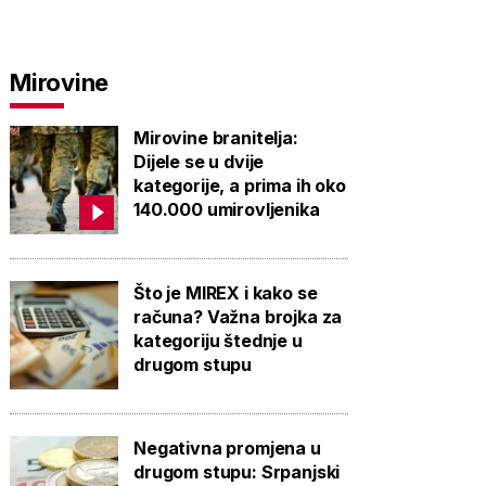
Mirovine
Mirovine branitelja:
Dijele se u dvije
kategorije, a prima ih oko
140.000 umirovljenika
Što je MIREX i kako se
računa? Važna brojka za
kategoriju štednje u
drugom stupu
Negativna promjena u
drugom stupu: Srpanjski