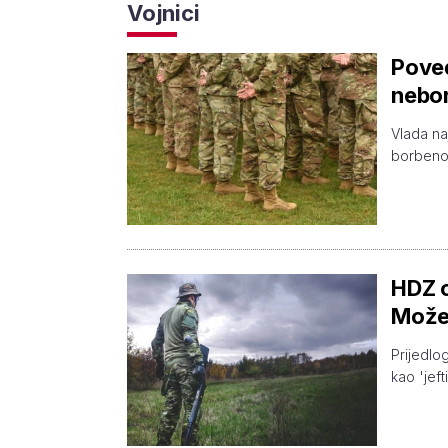
Vojnici
Poveć
nebor
Vlada na
borbenom
HDZ o
Možem
Prijedlo
kao 'jeft