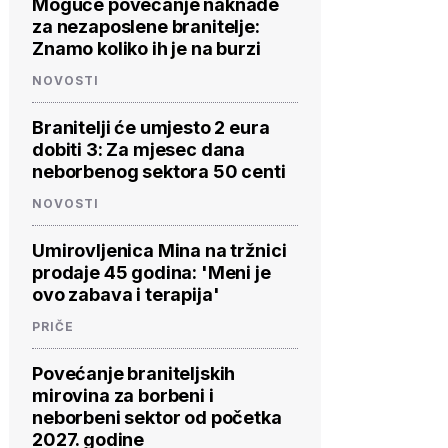
Moguće povećanje naknade
za nezaposlene branitelje:
Znamo koliko ih je na burzi
NOVOSTI
Branitelji će umjesto 2 eura
dobiti 3: Za mjesec dana
neborbenog sektora 50 centi
NOVOSTI
Umirovljenica Mina na tržnici
prodaje 45 godina: 'Meni je
ovo zabava i terapija'
PRIČE
Povećanje braniteljskih
mirovina za borbeni i
neborbeni sektor od početka
2027. godine