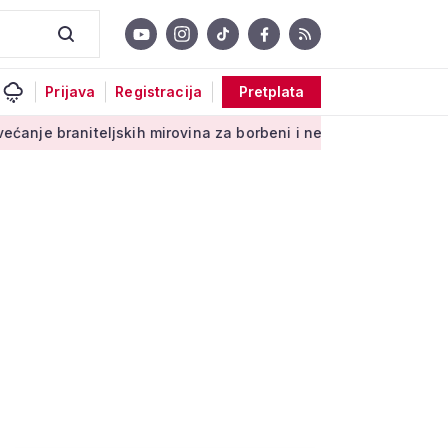
Prijava
Registracija
Pretplata
aniteljskih mirovina za borbeni i neborbeni sektor od početka