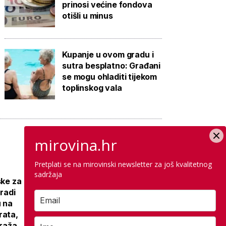
prinosi većine fondova
otišli u minus
Kupanje u ovom gradu i
sutra besplatno: Građani
se mogu ohladiti tijekom
toplinskog vala
mirovina.hr
Pretplati se na mirovinski newsletter za još kvalitetnog
Galerija: Sanacija
sadržaja
ske za
olimpijskog
gradi
bazena iz 1972.,
u na
samo
rata,
antikorozivna
araža
zaštita 300 tisuća