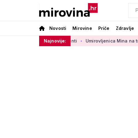
Novosti
Mirovine
Priče
Zdravlje
borbenog sektora 50 centi
Najnovije:
Umirovljenica Mina na tržnici pro