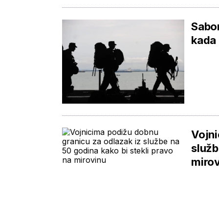
Sabor
kada 
Vojni
služb
miro