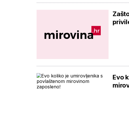
Zašto
privi
Evo k
miro