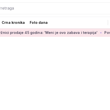
Crna kronika
Foto dana
daje 45 godina: 'Meni je ovo zabava i terapija'
Povećanje br