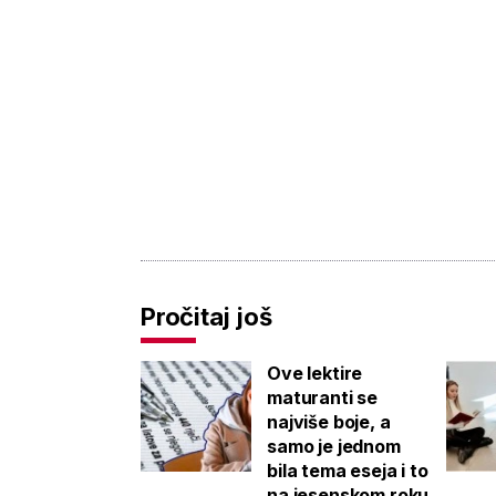
Pročitaj još
Ove lektire
maturanti se
najviše boje, a
samo je jednom
bila tema eseja i to
na jesenskom roku