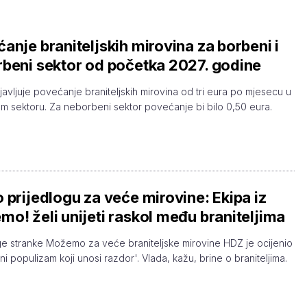
anje braniteljskih mirovina za borbeni i
beni sektor od početka 2027. godine
javljuje povećanje braniteljskih mirovina od tri eura po mjesecu u
 sektoru. Za neborbeni sektor povećanje bi bilo 0,50 eura.
 prijedlogu za veće mirovine: Ekipa iz
o! želi unijeti raskol među braniteljima
ge stranke Možemo za veće braniteljske mirovine HDZ je ocijenio
ini populizam koji unosi razdor'. Vlada, kažu, brine o braniteljima.