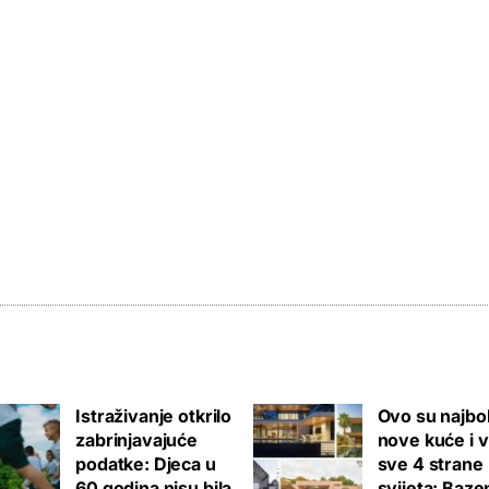
Istraživanje otkrilo
Ovo su najbol
zabrinjavajuće
nove kuće i v
podatke: Djeca u
sve 4 strane
60 godina nisu bila
svijeta: Bazen