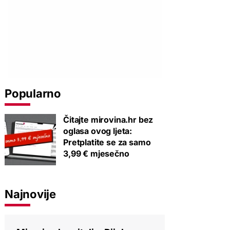
Popularno
Čitajte mirovina.hr bez
oglasa ovog ljeta:
Pretplatite se za samo
3,99 € mjesečno
Najnovije