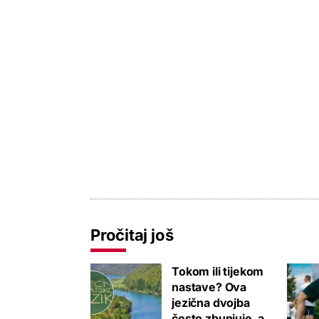
Pročitaj još
Tokom ili tijekom
nastave? Ova
jezična dvojba
često zbunjuje, a