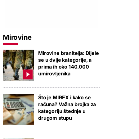
Mirovine
Mirovine branitelja: Dijele
se u dvije kategorije, a
prima ih oko 140.000
umirovljenika
Što je MIREX i kako se
računa? Važna brojka za
kategoriju štednje u
drugom stupu