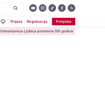
Prijava
Registracija
Pretplata
nica Ljubica proslavila 100 godina: 'Stoljeće uspomena, ljubavi