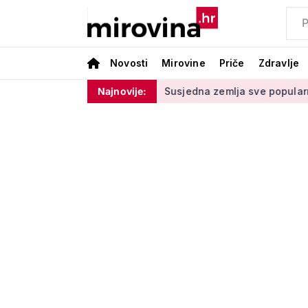
Novosti
Mirovine
Priče
Zdravlje
ednje u drugom stupu
Najnovije:
Susjedna zemlja sve popularnije odredi