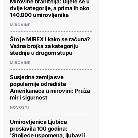
Mirovine branitelja: Dijele se u
dvije kategorije, a prima ih oko
140.000 umirovljenika
MIROVINE
Što je MIREX i kako se računa?
Važna brojka za kategoriju
štednje u drugom stupu
MIROVINE
Susjedna zemlja sve
popularnije odredište
Amerikanaca u mirovini: Pruža
mir i sigurnost
NOVOSTI
Umirovljenica Ljubica
proslavila 100 godina:
'Stoljeće uspomena, ljubavi i