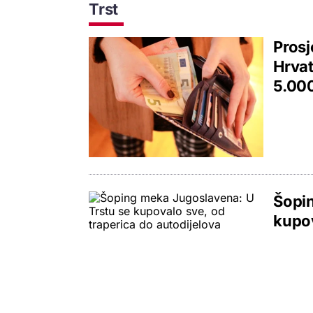
Trst
Prosj
Hrvat
5.000
Šopin
kupov