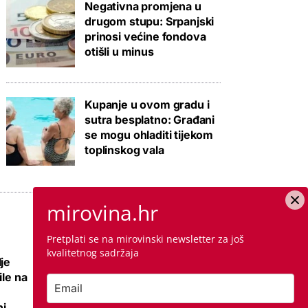
Negativna promjena u
drugom stupu: Srpanjski
prinosi većine fondova
otišli u minus
Kupanje u ovom gradu i
sutra besplatno: Građani
se mogu ohladiti tijekom
toplinskog vala
mirovina.hr
Pretplati se na mirovinski newsletter za još
kvalitetnog sadržaja
je
Nema više 'sin mi
ile na
se ženi pa izađi iz
stana', ali zato su
i,
najmoprimci s