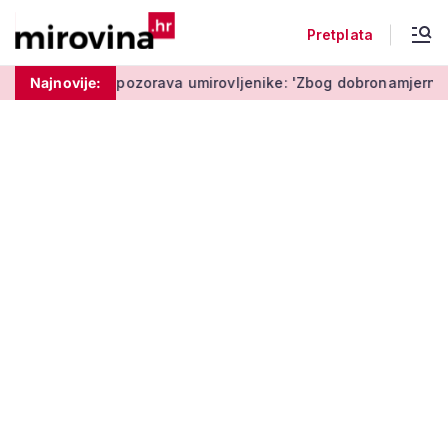
Pretplata
Policija upozorava umirovljenike: 'Zbog dobronamjernosti pos
Najnovije: