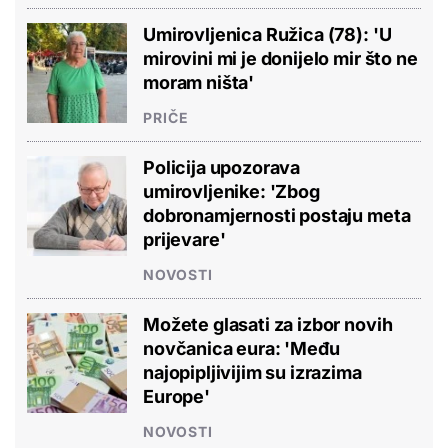
Umirovljenica Ružica (78): 'U
mirovini mi je donijelo mir što ne
moram ništa'
PRIČE
Policija upozorava
umirovljenike: 'Zbog
dobronamjernosti postaju meta
prijevare'
NOVOSTI
Možete glasati za izbor novih
novčanica eura: 'Među
najopipljivijim su izrazima
Europe'
NOVOSTI