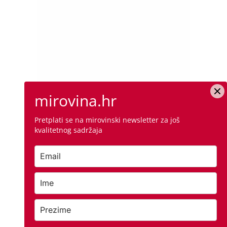
mirovina.hr
Pretplati se na mirovinski newsletter za još
kvalitetnog sadržaja