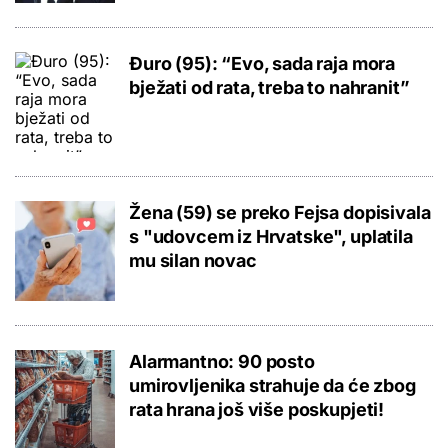
Đuro (95): “Evo, sada raja mora
bježati od rata, treba to nahranit”
Žena (59) se preko Fejsa dopisivala
s "udovcem iz Hrvatske", uplatila
mu silan novac
Alarmantno: 90 posto
umirovljenika strahuje da će zbog
rata hrana još više poskupjeti!