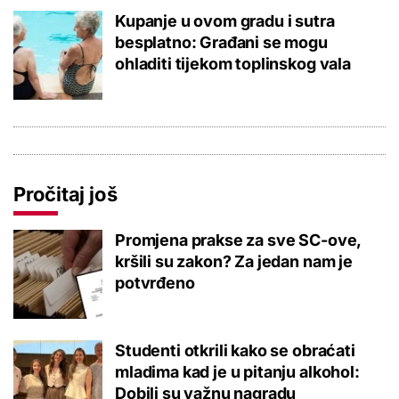
Kupanje u ovom gradu i sutra
besplatno: Građani se mogu
ohladiti tijekom toplinskog vala
Pročitaj još
Promjena prakse za sve SC-ove,
kršili su zakon? Za jedan nam je
potvrđeno
Studenti otkrili kako se obraćati
mladima kad je u pitanju alkohol:
Dobili su važnu nagradu