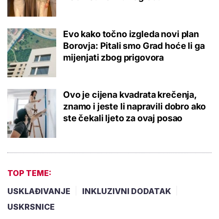
Evo kako točno izgleda novi plan
Borovja: Pitali smo Grad hoće li ga
mijenjati zbog prigovora
Ovo je cijena kvadrata krečenja,
znamo i jeste li napravili dobro ako
ste čekali ljeto za ovaj posao
TOP TEME:
USKLAĐIVANJE
INKLUZIVNI DODATAK
USKRSNICE