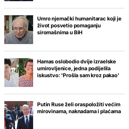
Umro njemački humanitarac koji je
život posvetio pomaganju
siromašnima u BiH
Hamas oslobodio dvije izraelske
umirovljenice, jedna podijelila
iskustvo: 'Prošla sam kroz pakao'
Putin Ruse želi oraspoložiti većim
mirovinama, naknadama i plaćama