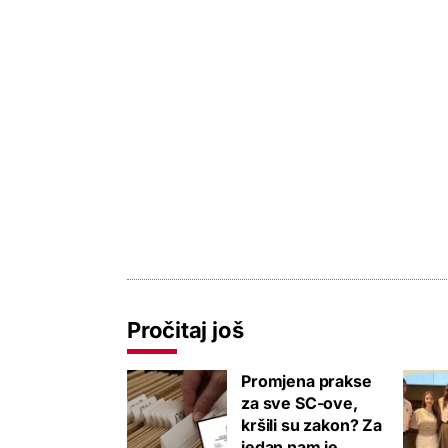
Pročitaj još
Promjena prakse
za sve SC-ove,
kršili su zakon? Za
jedan nam je