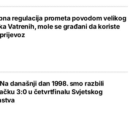
bna regulacija prometa povodom velikog
a Vatrenih, mole se građani da koriste
 prijevoz
] Na današnji dan 1998. smo razbili
čku 3:0 u četvrtfinalu Svjetskog
nstva