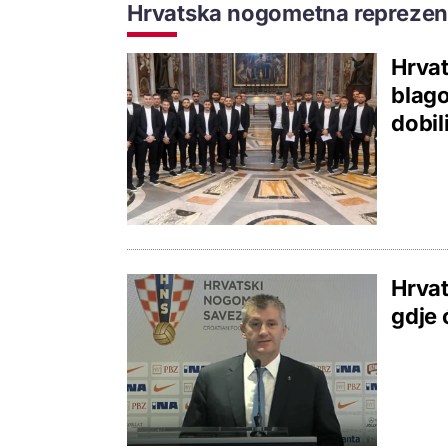
Hrvatska nogometna reprezen
Hrvat
blago
dobil
Hrvat
gdje 