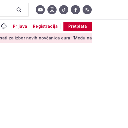
Prijava
Registracija
Pretplata
bor novih novčanica eura: 'Među najopipljivijim su izrazima Eur