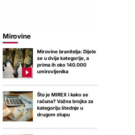
Mirovine
Mirovine branitelja: Dijele
se u dvije kategorije, a
prima ih oko 140.000
umirovljenika
Što je MIREX i kako se
računa? Važna brojka za
kategoriju štednje u
drugom stupu