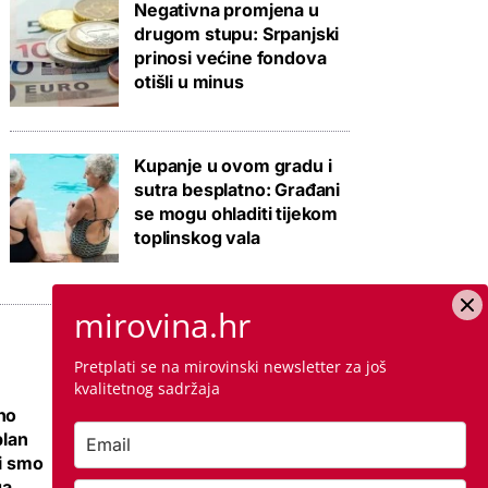
Negativna promjena u
drugom stupu: Srpanjski
prinosi većine fondova
otišli u minus
Kupanje u ovom gradu i
sutra besplatno: Građani
se mogu ohladiti tijekom
toplinskog vala
mirovina.hr
Pretplati se na mirovinski newsletter za još
kvalitetnog sadržaja
no
Ovo je cijena
plan
kvadrata krečenja,
li smo
znamo i jeste li
ga
napravili dobro ako