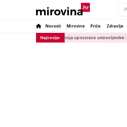
Novosti
Mirovine
Priče
Zdravlje
 ne moram ništa'
Policija upozorava umirovljenike: 'Zbog do
Najnovije: