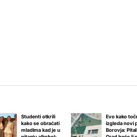
Studenti otkrili
Evo kako toč
kako se obraćati
izgleda novi 
mladima kad je u
Borovja: Pita
pitanju alkohol:
Grad hoće li 