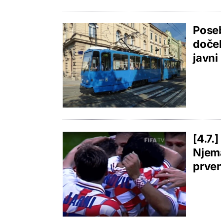
Pose
doček
javni
[4.7.
Njema
prve