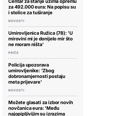
Centar za starije uzima opremu
za 492.000 eura: Na popisu su
i stolice za tuširanje
NOVOSTI
Umirovljenica Ružica (78): 'U
mirovini mi je donijelo mir što
ne moram ništa'
PRIČE
Policija upozorava
umirovljenike: 'Zbog
dobronamjernosti postaju
meta prijevare'
NOVOSTI
Možete glasati za izbor novih
novčanica eura: 'Među
najopipljivijim su izrazima