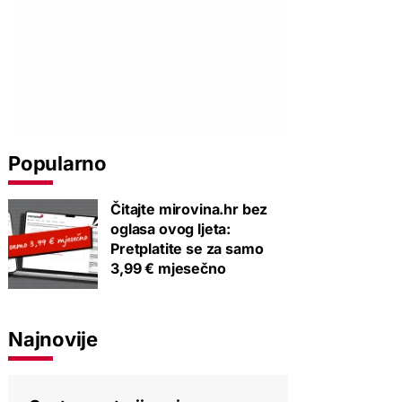
Popularno
Čitajte mirovina.hr bez
oglasa ovog ljeta:
Pretplatite se za samo
3,99 € mjesečno
Najnovije