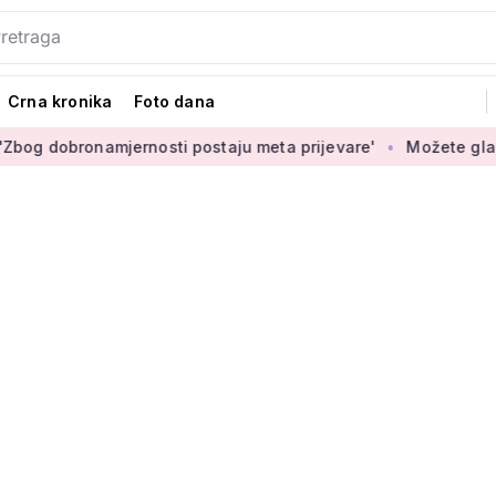
Crna kronika
Foto dana
bronamjernosti postaju meta prijevare'
Možete glasati za iz