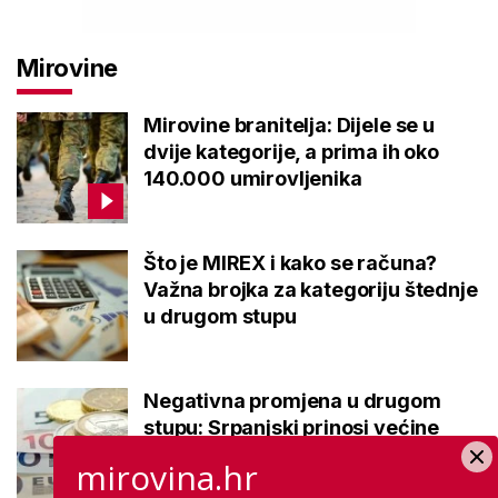
Mirovine
Mirovine branitelja: Dijele se u
dvije kategorije, a prima ih oko
140.000 umirovljenika
Što je MIREX i kako se računa?
Važna brojka za kategoriju štednje
u drugom stupu
Negativna promjena u drugom
stupu: Srpanjski prinosi većine
fondova otišli u minus
mirovina.hr