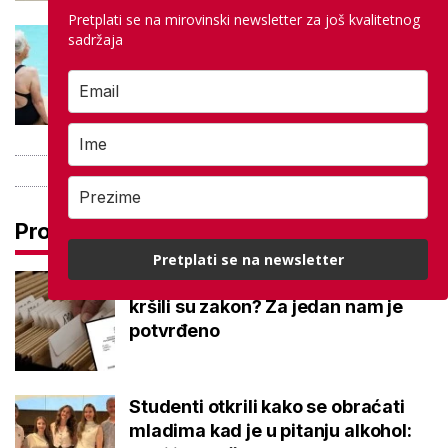
Pretplati se na mirovinski newsletter za još kvalitetnog
Kupanje u ovom gradu i sutra
sadržaja
besplatno: Građani se mogu
ohladiti tijekom toplinskog vala
Pročitaj još
Pretplati se na newsletter
Promjena prakse za sve SC-ove,
kršili su zakon? Za jedan nam je
potvrđeno
Studenti otkrili kako se obraćati
mladima kad je u pitanju alkohol: