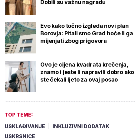
Dobili su važnu nagradu
Evo kako točno izgleda novi plan
Borovja: Pitali smo Grad hoće li ga
mijenjati zbog prigovora
Ovo je cijena kvadrata krečenja,
znamo i jeste li napravili dobro ako
ste čekali ljeto za ovaj posao
TOP TEME:
USKLAĐIVANJE
INKLUZIVNI DODATAK
USKRSNICE