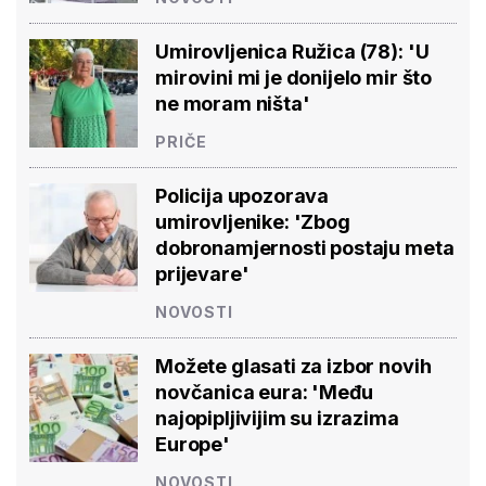
Umirovljenica Ružica (78): 'U
mirovini mi je donijelo mir što
ne moram ništa'
PRIČE
Policija upozorava
umirovljenike: 'Zbog
dobronamjernosti postaju meta
prijevare'
NOVOSTI
Možete glasati za izbor novih
novčanica eura: 'Među
najopipljivijim su izrazima
Europe'
NOVOSTI