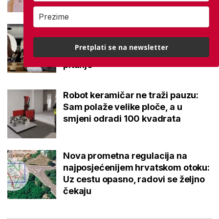
Kakvi su danas studenti? 'Dolaze
na fakultet naviknuti dati točan
Pretplati se na newsletter
odgovor, a ne postaviti dobro
pitanje'
Robot keramičar ne traži pauzu:
Sam polaže velike ploče, a u
smjeni odradi 100 kvadrata
Nova prometna regulacija na
najposjećenijem hrvatskom otoku:
Uz cestu opasno, radovi se željno
čekaju