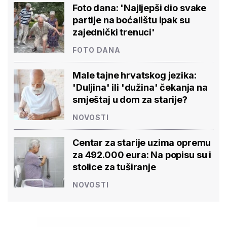
Foto dana: 'Najljepši dio svake
partije na boćalištu ipak su
zajednički trenuci'
FOTO DANA
Male tajne hrvatskog jezika:
'Duljina' ili 'dužina' čekanja na
smještaj u dom za starije?
NOVOSTI
Centar za starije uzima opremu
za 492.000 eura: Na popisu su i
stolice za tuširanje
NOVOSTI