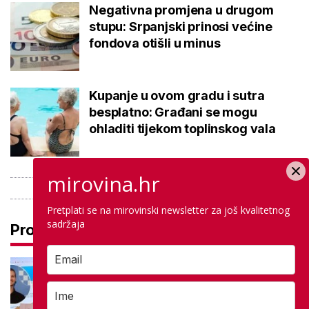
Negativna promjena u drugom
stupu: Srpanjski prinosi većine
fondova otišli u minus
Kupanje u ovom gradu i sutra
besplatno: Građani se mogu
ohladiti tijekom toplinskog vala
mirovina.hr
Pretplati se na mirovinski newsletter za još kvalitetnog
sadržaja
Pročitaj još
Na maturi ostvarili 100 posto iz
potpuno različitih predmeta: Stižu
iz iste škole, a evo gdje nastavljaju