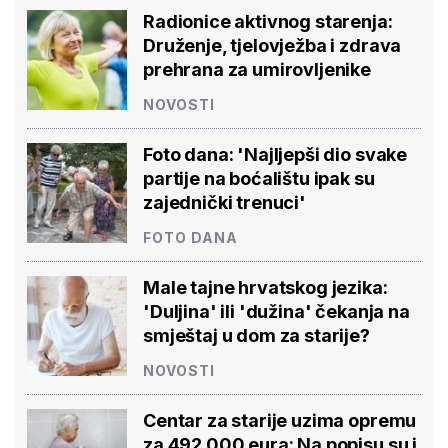
Radionice aktivnog starenja:
Druženje, tjelovježba i zdrava
prehrana za umirovljenike
NOVOSTI
Foto dana: 'Najljepši dio svake
partije na boćalištu ipak su
zajednički trenuci'
FOTO DANA
Male tajne hrvatskog jezika:
'Duljina' ili 'dužina' čekanja na
smještaj u dom za starije?
NOVOSTI
Centar za starije uzima opremu
za 492.000 eura: Na popisu su i