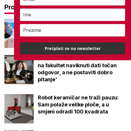
Pročitaj još
Na maturi ostvarili 100 posto iz
potpuno različitih predmeta: Stižu
iz iste škole, a evo gdje nastavljaju
Pretplati se na newsletter
Kakvi su danas studenti? 'Dolaze
na fakultet naviknuti dati točan
odgovor, a ne postaviti dobro
pitanje'
Robot keramičar ne traži pauzu:
Sam polaže velike ploče, a u
smjeni odradi 100 kvadrata