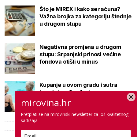
Što je MIREX i kako se računa?
Važna brojka za kategoriju štednje
u drugom stupu
Negativna promjena u drugom
stupu: Srpanjski prinosi većine
fondova otišli u minus
Kupanje u ovom gradu i sutra
besplatno: Građani se mogu
ohladiti tijekom toplinskog vala
mirovina.hr
Pretplati se na mirovinski newsletter za još kvalitetnog
sadržaja