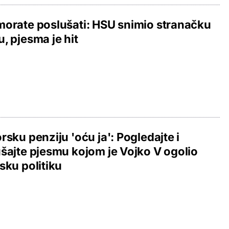
orate poslušati: HSU snimio stranačku
, pjesma je hit
rsku penziju 'oću ja': Pogledajte i
šajte pjesmu kojom je Vojko V ogolio
sku politiku