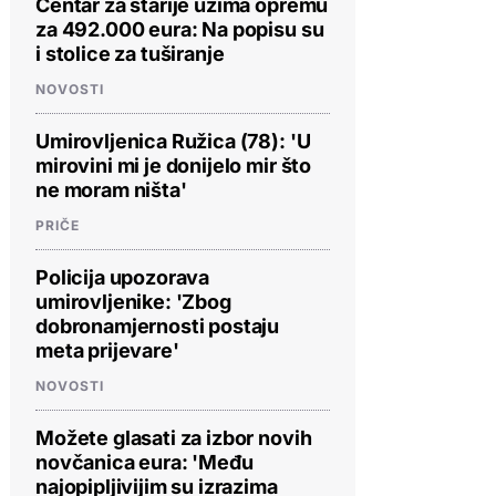
Centar za starije uzima opremu
za 492.000 eura: Na popisu su
i stolice za tuširanje
NOVOSTI
Umirovljenica Ružica (78): 'U
mirovini mi je donijelo mir što
ne moram ništa'
PRIČE
Policija upozorava
umirovljenike: 'Zbog
dobronamjernosti postaju
meta prijevare'
NOVOSTI
Možete glasati za izbor novih
novčanica eura: 'Među
najopipljivijim su izrazima