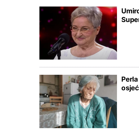
Umiro
Super
Perla
osjeć