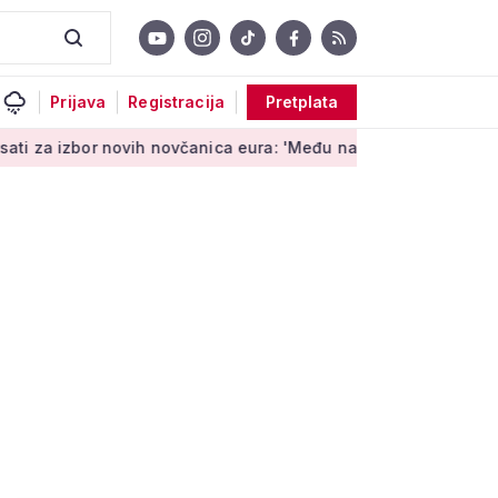
Prijava
Registracija
Pretplata
r novih novčanica eura: 'Među najopipljivijim su izrazima Euro