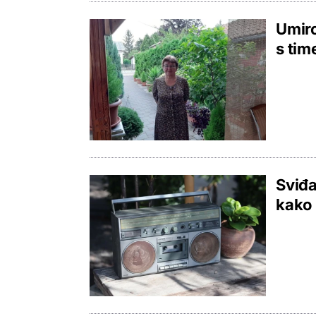
Umiro
s tim
Sviđa
kako 