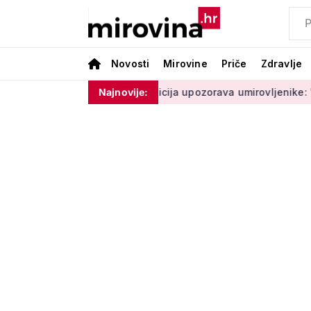
Novosti
Mirovine
Priče
Zdravlje
ne moram ništa'
Policija upozorava umirovljenike: 'Zbog dobr
Najnovije: