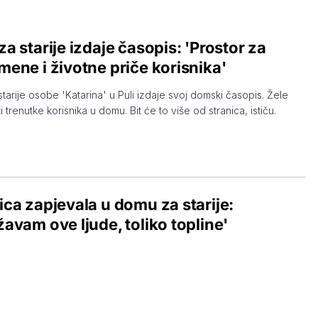
a starije izdaje časopis: 'Prostor za
ene i životne priče korisnika'
tarije osobe 'Katarina' u Puli izdaje svoj domski časopis. Žele
ti trenutke korisnika u domu. Bit će to više od stranica, ističu.
ca zapjevala u domu za starije:
avam ove ljude, toliko topline'