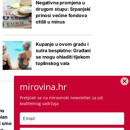
Negativna promjena u
drugom stupu: Srpanjski
prinosi većine fondova
otišli u minus
Kupanje u ovom gradu i
sutra besplatno: Građani
se mogu ohladiti tijekom
toplinskog vala
mirovina.hr
Pretplati se na mirovinski newsletter za još
kvalitetnog sadržaja
no
Ovo je cijena
plan
kvadrata krečenja,
li smo
znamo i jeste li
ga
napravili dobro ako