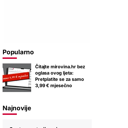
Popularno
Čitajte mirovina.hr bez
oglasa ovog ljeta:
Pretplatite se za samo
3,99 € mjesečno
Najnovije