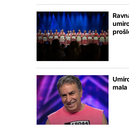
Ravna
umiro
prošl
Umiro
mala