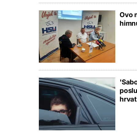
Ovo m
himnu
'Sabo
poslu
hrvat