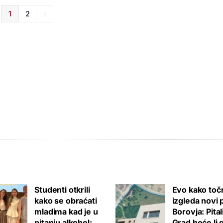
1
2
Studenti otkrili
Evo kako toč
kako se obraćati
izgleda novi 
mladima kad je u
Borovja: Pita
pitanju alkohol:
Grad hoće li 