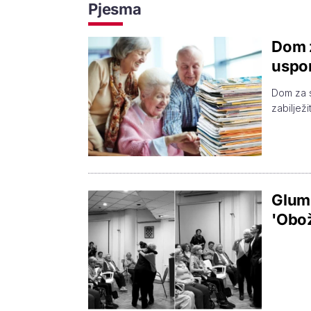
Pjesma
Dom z
uspom
Dom za s
zabilježi
Glumi
'Obož