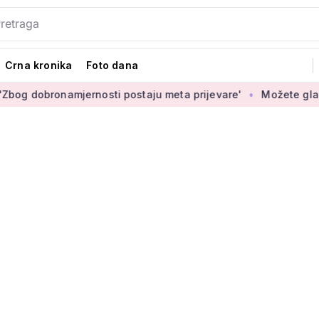
Crna kronika
Foto dana
onamjernosti postaju meta prijevare'
Možete glasati za izbo