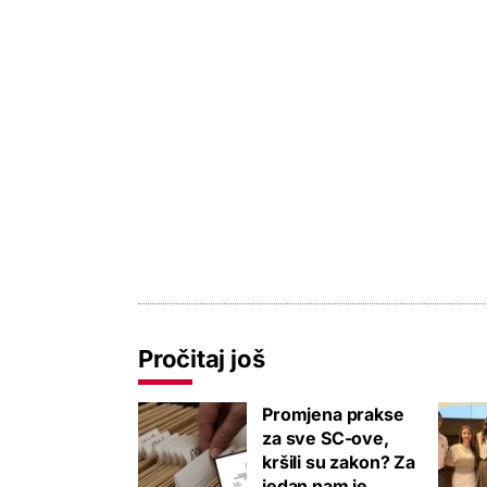
Pročitaj još
Promjena prakse
za sve SC-ove,
kršili su zakon? Za
jedan nam je