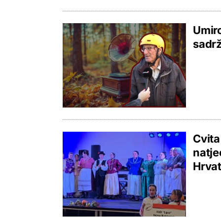
Umiro
sadrž
Cvita
natje
Hrva