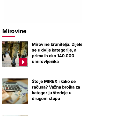
Mirovine
Mirovine branitelja: Dijele
se u dvije kategorije, a
prima ih oko 140.000
umirovljenika
Što je MIREX i kako se
računa? Važna brojka za
kategoriju štednje u
drugom stupu