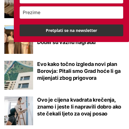
potvrđeno
Studenti otkrili kako se obraćati
Pretplati se na newsletter
mladima kad je u pitanju alkohol:
Dobili su važnu nagradu
Evo kako točno izgleda novi plan
Borovja: Pitali smo Grad hoće li ga
mijenjati zbog prigovora
Ovo je cijena kvadrata krečenja,
znamo i jeste li napravili dobro ako
ste čekali ljeto za ovaj posao