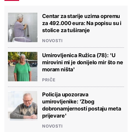
Centar za starije uzima opremu
za 492.000 eura: Na popisu su i
stolice za tuširanje
NOVOSTI
Umirovljenica Ružica (78): 'U
mirovini mi je donijelo mir što ne
moram ništa'
PRIČE
Policija upozorava
umirovljenike: 'Zbog
dobronamjernosti postaju meta
prijevare'
NOVOSTI