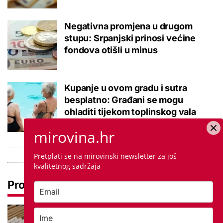
Negativna promjena u drugom
stupu: Srpanjski prinosi većine
fondova otišli u minus
Kupanje u ovom gradu i sutra
besplatno: Građani se mogu
ohladiti tijekom toplinskog vala
mirovina.hr
Pretplati se na mirovinski newsletter za još
kvalitetnog sadržaja
Pročitaj još
Promjena prakse za sve SC-ove,
kršili su zakon? Za jedan nam je