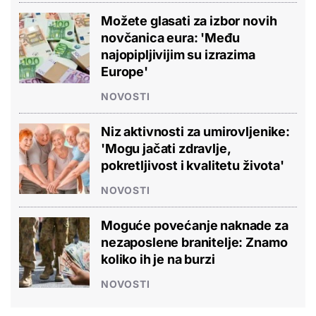
Možete glasati za izbor novih
novčanica eura: 'Među
najopipljivijim su izrazima
Europe'
NOVOSTI
Niz aktivnosti za umirovljenike:
'Mogu jačati zdravlje,
pokretljivost i kvalitetu života'
NOVOSTI
Moguće povećanje naknade za
nezaposlene branitelje: Znamo
koliko ih je na burzi
NOVOSTI