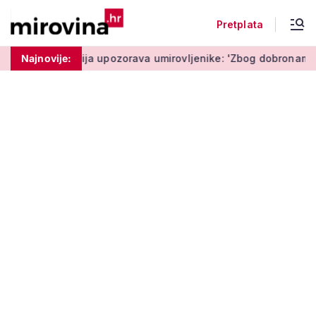
Pretplata
ta'
Najnovije:
Policija upozorava umirovljenike: 'Zbog dobronamjernos