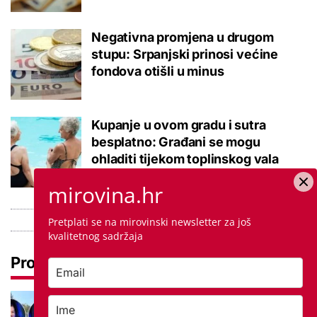
Negativna promjena u drugom
stupu: Srpanjski prinosi većine
fondova otišli u minus
Kupanje u ovom gradu i sutra
besplatno: Građani se mogu
ohladiti tijekom toplinskog vala
mirovina.hr
Pretplati se na mirovinski newsletter za još
kvalitetnog sadržaja
Pročitaj još
Ovo je 5 mana života u
studentskom domu na koje se svaki