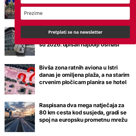
brucoš mora naviknuti
Ovo je 10 srednjoškolskih smjerova
Pretplati se na newsletter
u Krapinsko-zagorskoj županiji koje
su 2026. upisali najbolji osmaši
Bivša zona ratnih aviona u Istri
danas je omiljena plaža, a na starim
crvenim pločicam planira se hotel
Raspisana dva mega natječaja za
80 km cesta kod susjeda, gradi se
spoj na europsku prometnu mrežu