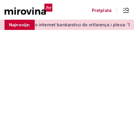
Pretplata
Od učenja o internet bankarstvu do vrtlarenja i plesa: 'Da st
Najnovije: