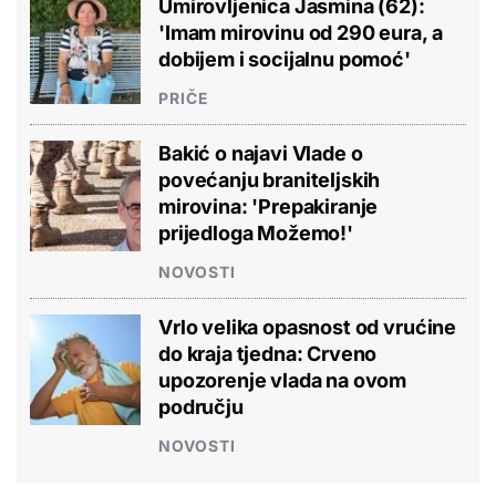
Umirovljenica Jasmina (62):
'Imam mirovinu od 290 eura, a
dobijem i socijalnu pomoć'
PRIČE
Bakić o najavi Vlade o
povećanju braniteljskih
mirovina: 'Prepakiranje
prijedloga Možemo!'
NOVOSTI
Vrlo velika opasnost od vrućine
do kraja tjedna: Crveno
upozorenje vlada na ovom
području
NOVOSTI