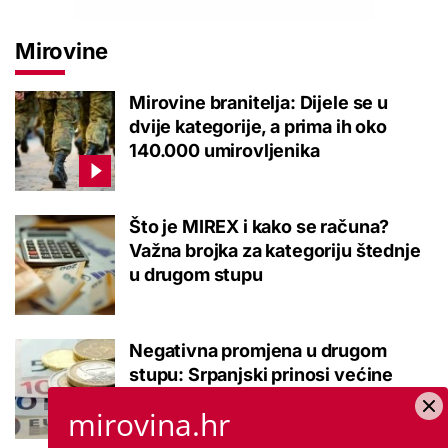
Mirovine
Mirovine branitelja: Dijele se u
dvije kategorije, a prima ih oko
140.000 umirovljenika
Što je MIREX i kako se računa?
Važna brojka za kategoriju štednje
u drugom stupu
Negativna promjena u drugom
stupu: Srpanjski prinosi većine
fondova otišli u minus
mirovina.hr