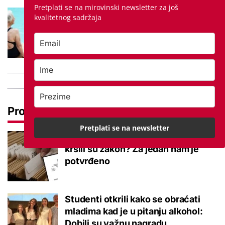
Pretplati se na mirovinski newsletter za još
Kupanje u ovom gradu i sutra
kvalitetnog sadržaja
besplatno: Građani se mogu
ohladiti tijekom toplinskog vala
Pročitaj još
Pretplati se na newsletter
Promjena prakse za sve SC-ove,
kršili su zakon? Za jedan nam je
potvrđeno
Studenti otkrili kako se obraćati
mladima kad je u pitanju alkohol:
Dobili su važnu nagradu