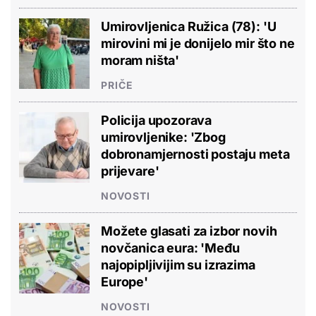
Umirovljenica Ružica (78): 'U
mirovini mi je donijelo mir što ne
moram ništa'
PRIČE
Policija upozorava
umirovljenike: 'Zbog
dobronamjernosti postaju meta
prijevare'
NOVOSTI
Možete glasati za izbor novih
novčanica eura: 'Među
najopipljivijim su izrazima
Europe'
NOVOSTI