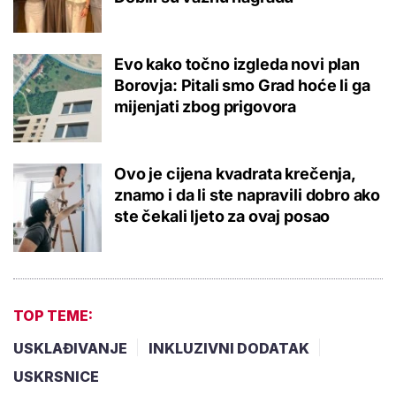
Evo kako točno izgleda novi plan
Borovja: Pitali smo Grad hoće li ga
mijenjati zbog prigovora
Ovo je cijena kvadrata krečenja,
znamo i da li ste napravili dobro ako
ste čekali ljeto za ovaj posao
TOP TEME:
USKLAĐIVANJE
INKLUZIVNI DODATAK
USKRSNICE