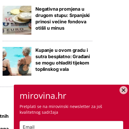
Negativna promjena u
drugom stupu: Srpanjski
prinosi većine fondova
otišli u minus
Kupanje u ovom gradu i
sutra besplatno: Građani
se mogu ohladiti tijekom
toplinskog vala
mirovina.hr
Pretplati se na mirovinski newsletter za još
kvalitetnog sadržaja
tnih
Raspisana dva
mega natječaja za
jena
80 km cesta kod