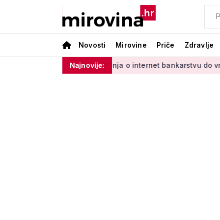
Novosti
Mirovine
Priče
Zdravlje
s Vladinim'
Od učenja o internet bankarstvu do vrtlarenja i
Najnovije: