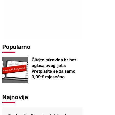
Popularno
Čitajte mirovina.hr bez
oglasa ovog ljeta:
Pretplatite se za samo
3,99 € mjesečno
Najnovije