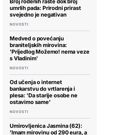
Broj rođenih raste dok broj
umrlih pada: Prirodni prirast
svejedno je negativan
NOVOSTI
Medved o povećanju
braniteljskih mirovina:
'Prijedlog Možemo! nema veze
s Vladinim'
NOVOSTI
Od učenja o internet
bankarstvu do vrtlarenja i
plesa: 'Da starije osobe ne
ostavimo same'
NOVOSTI
Umirovljenica Jasmina (62):
'Imam mirovinu od 290 eura, a