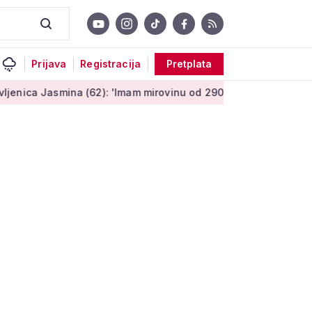
Prijava
Registracija
Pretplata
asmina (62): 'Imam mirovinu od 290 eura, a dobijem i socijaln