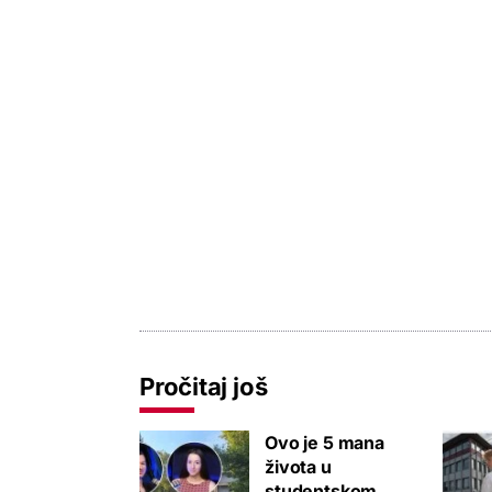
Pročitaj još
Ovo je 5 mana
života u
studentskom