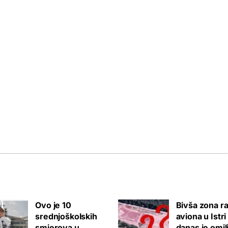
Ovo je 10
Bivša zona ra
srednjoškolskih
aviona u Istri
smjerova u
danas je omil