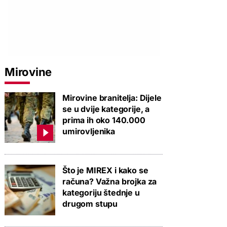
Mirovine
Mirovine branitelja: Dijele
se u dvije kategorije, a
prima ih oko 140.000
umirovljenika
Što je MIREX i kako se
računa? Važna brojka za
kategoriju štednje u
drugom stupu