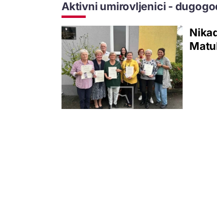
Aktivni umirovljenici - dugogo
Nikad
Matul