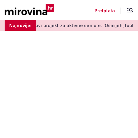
Pretplata
godine
Najnovije:
Novi projekt za aktivne seniore: 'Osmijeh, topla rije