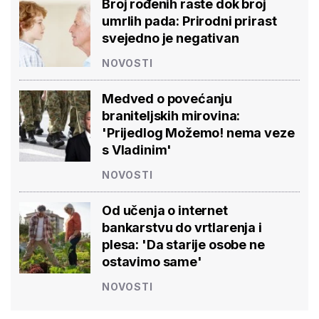
Broj rođenih raste dok broj
umrlih pada: Prirodni prirast
svejedno je negativan
NOVOSTI
Medved o povećanju
braniteljskih mirovina:
'Prijedlog Možemo! nema veze
s Vladinim'
NOVOSTI
Od učenja o internet
bankarstvu do vrtlarenja i
plesa: 'Da starije osobe ne
ostavimo same'
NOVOSTI