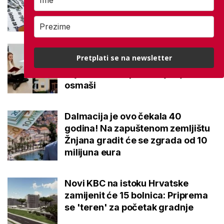
eseja i to na jesenskom roku
Ovo je 10 srednjoškolskih
Pretplati se na newsletter
smjerova u Karlovačkoj županiji
koje su 2026. upisali najbolji
osmaši
Dalmacija je ovo čekala 40
godina! Na zapuštenom zemljištu
Žnjana gradit će se zgrada od 10
milijuna eura
Novi KBC na istoku Hrvatske
zamijenit će 15 bolnica: Priprema
se 'teren' za početak gradnje