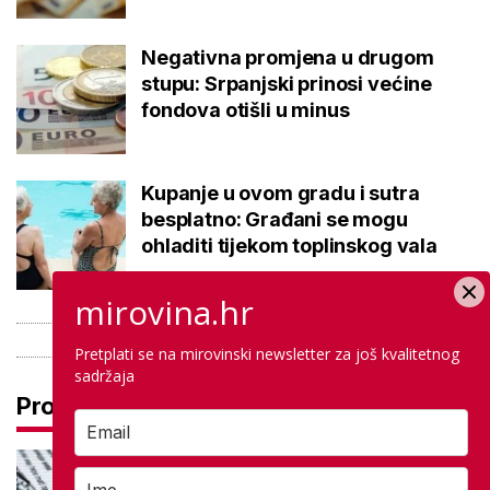
Negativna promjena u drugom
stupu: Srpanjski prinosi većine
fondova otišli u minus
Kupanje u ovom gradu i sutra
besplatno: Građani se mogu
ohladiti tijekom toplinskog vala
mirovina.hr
Pretplati se na mirovinski newsletter za još kvalitetnog
sadržaja
Pročitaj još
Ove lektire maturanti se najviše
boje, a samo je jednom bila tema