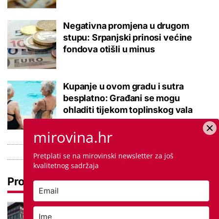
Negativna promjena u drugom
stupu: Srpanjski prinosi većine
fondova otišli u minus
Kupanje u ovom gradu i sutra
besplatno: Građani se mogu
ohladiti tijekom toplinskog vala
mirovina.hr
Pretplati se na mirovinski newsletter za još
kvalitetnog sadržaja
Pročitaj još
Ovo je 10 srednjoškolskih smjerova
u Krapinsko-zagorskoj županiji koje