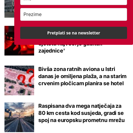
su 2026. upisali najbolji osmaši
Zbog tragične smrti učenika u
Pretplati se na newsletter
školu u stiže krizni tim: 'Smrt
djeteta najveći je gubitak
zajednice'
Bivša zona ratnih aviona u Istri
danas je omiljena plaža, a na starim
crvenim pločicam planira se hotel
Raspisana dva mega natječaja za
80 km cesta kod susjeda, gradi se
spoj na europsku prometnu mrežu