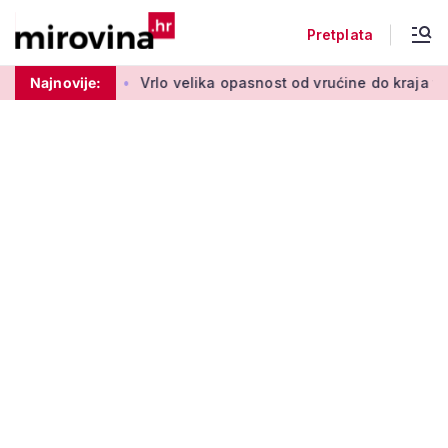
Pretplata
ga Možemo!'
Najnovije:
Vrlo velika opasnost od vrućine do kraja tjedn