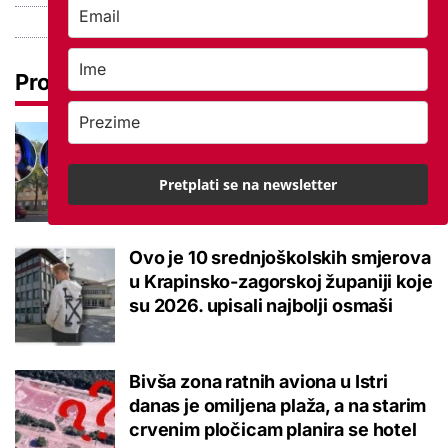
Pročitaj još
Ovo je 5 mana života u
studentskom domu na koje se svaki
brucoš mora naviknuti
Pretplati se na newsletter
Ovo je 10 srednjoškolskih smjerova
u Krapinsko-zagorskoj županiji koje
su 2026. upisali najbolji osmaši
Bivša zona ratnih aviona u Istri
danas je omiljena plaža, a na starim
crvenim pločicam planira se hotel