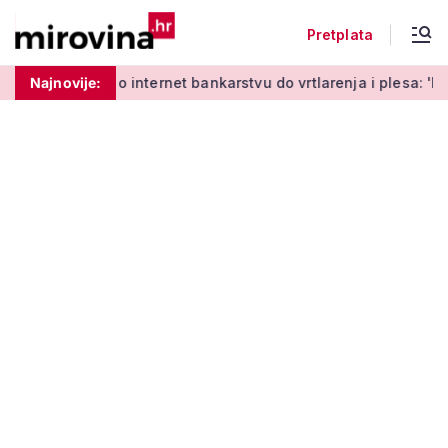
Pretplata
Od učenja o internet bankarstvu do vrtlarenja i plesa: 'Da st
Najnovije: