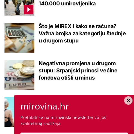
140.000 umirovljenika
Što je MIREX i kako se računa?
Važna brojka za kategoriju štednje
u drugom stupu
Negativna promjena u drugom
stupu: Srpanjski prinosi većine
fondova otišli u minus
Kupanje u ovom gradu i sutra
mirovina.hr
besplatno: Građani se mogu
ohladiti tijekom toplinskog vala
Pretplati se na mirovinski newsletter za još
kvalitetnog sadržaja