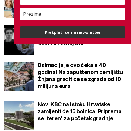
studenata: Postoje i dva uvjeta
Najtužnija objava škole, preminuo
Pretplati se na newsletter
je učenik: 'Pamtit ćemo ga po
dobroti i osmijehu'
Dalmacija je ovo čekala 40
godina! Na zapuštenom zemljištu
Žnjana gradit će se zgrada od 10
milijuna eura
Novi KBC na istoku Hrvatske
zamijenit će 15 bolnica: Priprema
se 'teren' za početak gradnje