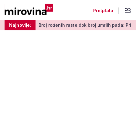
Pretplata
 uspomena'
Najnovije:
Broj rođenih raste dok broj umrlih pada: Prirodni 