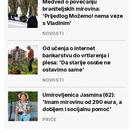
Medved o povećanju
braniteljskih mirovina:
'Prijedlog Možemo! nema veze
s Vladinim'
NOVOSTI
Od učenja o internet
bankarstvu do vrtlarenja i
plesa: 'Da starije osobe ne
ostavimo same'
NOVOSTI
Umirovljenica Jasmina (62):
'Imam mirovinu od 290 eura, a
dobijem i socijalnu pomoć'
PRIČE