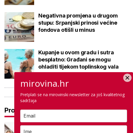
Negativna promjena u drugom
stupu: Srpanjski prinosi većine
fondova otišli u minus
Kupanje u ovom gradu i sutra
besplatno: Građani se mogu
ohladiti tijekom toplinskog vala
mirovina.hr
Pretplati se na mirovinski newsletter za još kvalitetnog
sadržaja
Pročitaj još
Ovi učenički domovi već su
objavili do kada primaju prijave