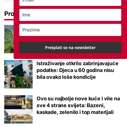
Pročitaj još
Tokom ili tijekom nastave? Ova
jezična dvojba često zbunjuje, a
odgovor je zapravo jednostavan
Pretplati se na newsletter
Istraživanje otkrilo zabrinjavajuće
podatke: Djeca u 60 godina nisu
bila ovako loše kondicije
Ovo su najbolje nove kuće i vile na
sve 4 strane svijeta: Bazeni,
kaskade, zelenilo i top materijali