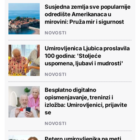
Susjedna zemlja sve popularnije
odredište Amerikanaca u
mirovini: Pruža mir i sigurnost
NOVOSTI
Umirovljenica Ljubica proslavila
100 godina: 'Stoljeće
uspomena, ljubavi i mudrosti'
NOVOSTI
Besplatno digitalno
opismenjavanje, treninzi i
izložba: Umirovljenici, prijavite
se
NOVOSTI
Petero umirovljenika na meti