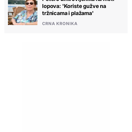
lopova: 'Koriste gužve na
tržnicama i plažama'
CRNA KRONIKA