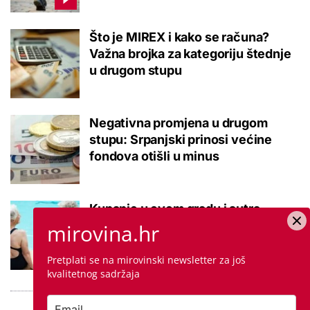
Što je MIREX i kako se računa?
Važna brojka za kategoriju štednje
u drugom stupu
Negativna promjena u drugom
stupu: Srpanjski prinosi većine
fondova otišli u minus
Kupanje u ovom gradu i sutra
besplatno: Građani se mogu
mirovina.hr
ohladiti tijekom toplinskog vala
Pretplati se na mirovinski newsletter za još
kvalitetnog sadržaja