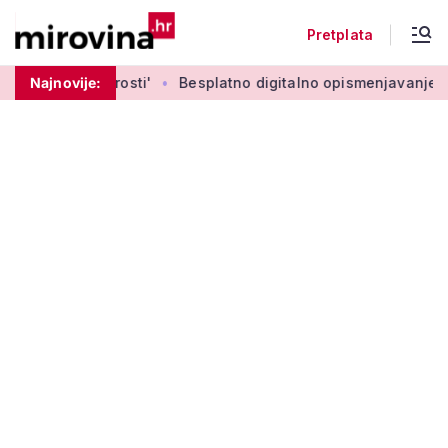
Pretplata
ubavi i mudrosti'
Najnovije:
Besplatno digitalno opismenjavanje, treninz