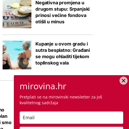
Negativna promjena u
drugom stupu: Srpanjski
prinosi većine fondova
otišli u minus
Kupanje u ovom gradu i
sutra besplatno: Građani
se mogu ohladiti tijekom
toplinskog vala
mirovina.hr
Pretplati se na mirovinski newsletter za još
kvalitetnog sadržaja
no
Ovo je cijena
plan
kvadrata krečenja,
li smo
znamo i jeste li
ga
napravili dobro ako