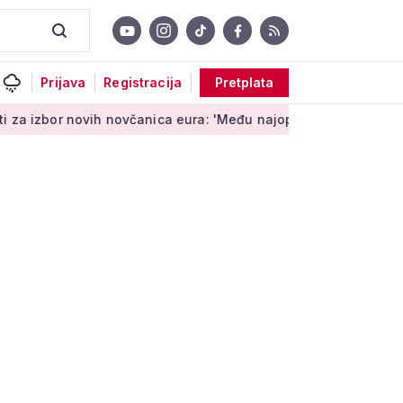
Prijava
Registracija
Pretplata
 novih novčanica eura: 'Među najopipljivijim su izrazima Europ