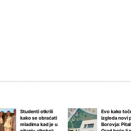
Studenti otkrili
Evo kako toč
kako se obraćati
izgleda novi 
mladima kad je u
Borovja: Pita
pitanju alkohol:
Grad hoće li 