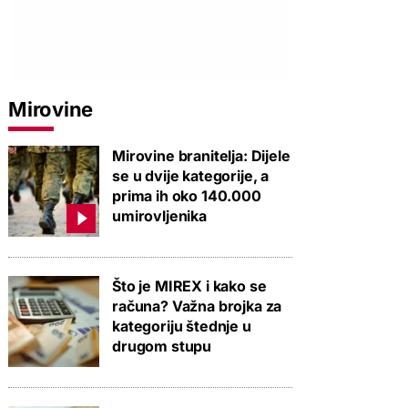
Mirovine
Mirovine branitelja: Dijele
se u dvije kategorije, a
prima ih oko 140.000
umirovljenika
Što je MIREX i kako se
računa? Važna brojka za
kategoriju štednje u
drugom stupu