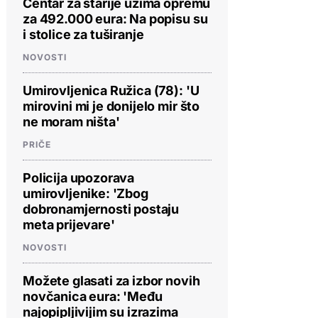
Centar za starije uzima opremu
za 492.000 eura: Na popisu su
i stolice za tuširanje
NOVOSTI
Umirovljenica Ružica (78): 'U
mirovini mi je donijelo mir što
ne moram ništa'
PRIČE
Policija upozorava
umirovljenike: 'Zbog
dobronamjernosti postaju
meta prijevare'
NOVOSTI
Možete glasati za izbor novih
novčanica eura: 'Među
najopipljivijim su izrazima