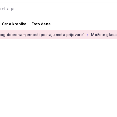
Crna kronika
Foto dana
namjernosti postaju meta prijevare'
Možete glasati za izbor