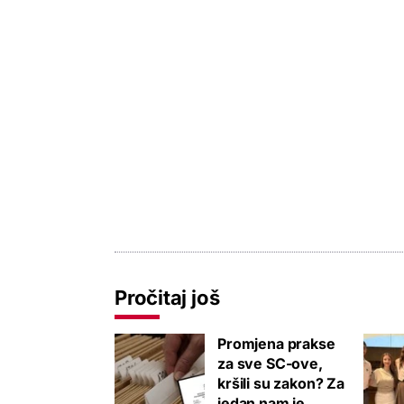
Pročitaj još
Promjena prakse
za sve SC-ove,
kršili su zakon? Za
jedan nam je