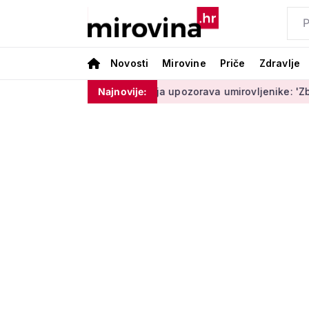
Novosti
Mirovine
Priče
Zdravlje
e moram ništa'
Policija upozorava umirovljenike: 'Zbog dobro
Najnovije: