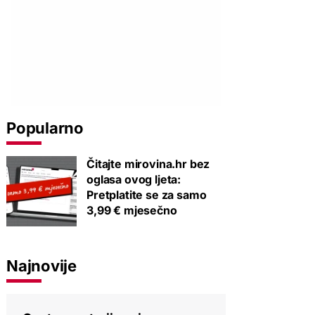
Popularno
Čitajte mirovina.hr bez
oglasa ovog ljeta:
Pretplatite se za samo
3,99 € mjesečno
Najnovije