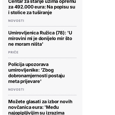
Centar za starije uzima opremu
za 492.000 eura: Na popisu su
i stolice za tuširanje
NOVOSTI
Umirovljenica Ružica (78): 'U
mirovini mi je donijelo mir što
ne moram ništa'
PRIČE
Policija upozorava
umirovljenike: 'Zbog
dobronamjernosti postaju
meta prijevare'
NOVOSTI
Možete glasati za izbor novih
novčanica eura: 'Među
najopipljivijim su izrazima