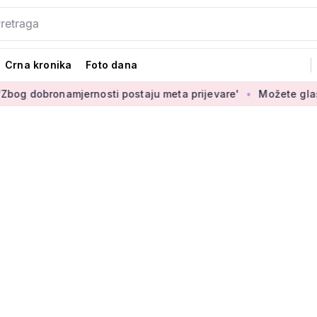
Crna kronika
Foto dana
bronamjernosti postaju meta prijevare'
Možete glasati za iz