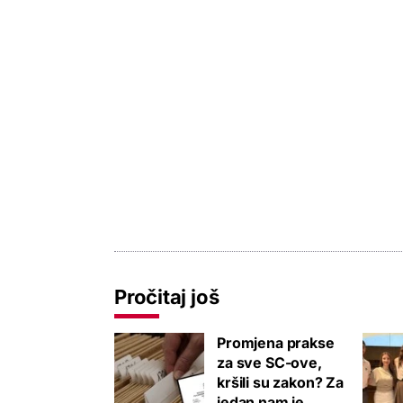
Pročitaj još
Promjena prakse
za sve SC-ove,
kršili su zakon? Za
jedan nam je