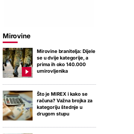
Mirovine
Mirovine branitelja: Dijele
se u dvije kategorije, a
prima ih oko 140.000
umirovljenika
Što je MIREX i kako se
računa? Važna brojka za
kategoriju štednje u
drugom stupu