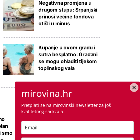
Negativna promjena u
drugom stupu: Srpanjski
prinosi većine fondova
otišli u minus
Kupanje u ovom gradu i
sutra besplatno: Građani
se mogu ohladiti tijekom
toplinskog vala
mirovina.hr
Pretplati se na mirovinski newsletter za još
kvalitetnog sadržaja
no
Ovo je cijena
plan
kvadrata krečenja,
li smo
znamo i da li ste
ga
napravili dobro ako