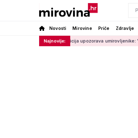
Novosti
Mirovine
Priče
Zdravlje
 ne moram ništa'
Policija upozorava umirovljenike: 'Zbog do
Najnovije: