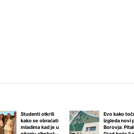
Studenti otkrili
Evo kako toč
kako se obraćati
izgleda novi 
mladima kad je u
Borovja: Pita
pitanju alkohol:
Grad hoće li 