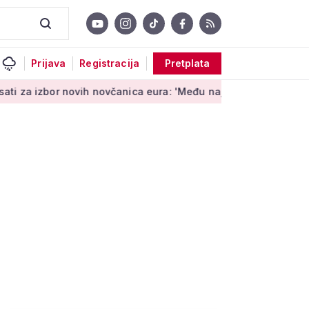
Prijava
Registracija
Pretplata
bor novih novčanica eura: 'Među najopipljivijim su izrazima Eu