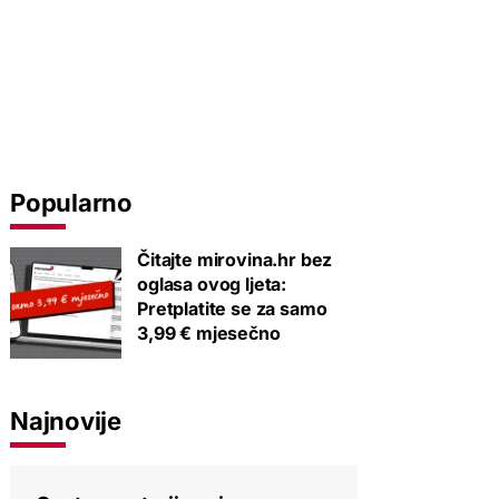
Popularno
Čitajte mirovina.hr bez
oglasa ovog ljeta:
Pretplatite se za samo
3,99 € mjesečno
Najnovije