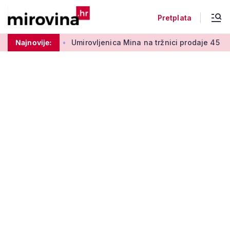
Pretplata
ra 50 centi
Najnovije:
Umirovljenica Mina na tržnici prodaje 45 godina: