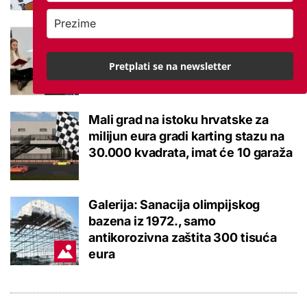
Ovo je 10 srednjoškolskih smjerova
u Karlovačkoj županiji koje su
Pretplati se na newsletter
2026. upisali najbolji osmaši
Mali grad na istoku hrvatske za
milijun eura gradi karting stazu na
30.000 kvadrata, imat će 10 garaža
Galerija: Sanacija olimpijskog
bazena iz 1972., samo
antikorozivna zaštita 300 tisuća
eura