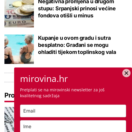
Negativna promjena u drugom
stupu: Srpanjski prinosi većine
fondova otišli u minus
Kupanje u ovom gradu i sutra
besplatno: Građani se mogu
ohladiti tijekom toplinskog vala
mirovina.hr
Pretplati se na mirovinski newsletter za još
Pročitaj još
kvalitetnog sadržaja
Ove lektire maturanti se najviše
boje, a samo je jednom bila tema
eseja i to na jesenskom roku