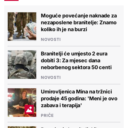
Moguće povećanje naknade za
nezaposlene branitelje: Znamo
koliko ih je na burzi
NOVOSTI
Branitelji će umjesto 2 eura
dobiti 3: Za mjesec dana
neborbenog sektora 50 centi
NOVOSTI
Umirovljenica Mina na tržnici
prodaje 45 godina: 'Meni je ovo
zabava i terapija'
PRIČE