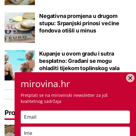
Negativna promjena u drugom
stupu: Srpanjski prinosi većine
fondova otišli u minus
Kupanje u ovom gradu i sutra
besplatno: Građani se mogu
ohladiti tijekom toplinskog vala
mirovina.hr
Pretplati se na mirovinski newsletter za još
kvalitetnog sadržaja
Pročitaj još
Promjena prakse za sve SC-ove,
kršili su zakon? Za jedan nam je