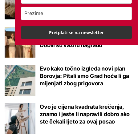
potvrđeno
Studenti otkrili kako se obraćati
Pretplati se na newsletter
mladima kad je u pitanju alkohol:
Dobili su važnu nagradu
Evo kako točno izgleda novi plan
Borovja: Pitali smo Grad hoće li ga
mijenjati zbog prigovora
Ovo je cijena kvadrata krečenja,
znamo i jeste li napravili dobro ako
ste čekali ljeto za ovaj posao