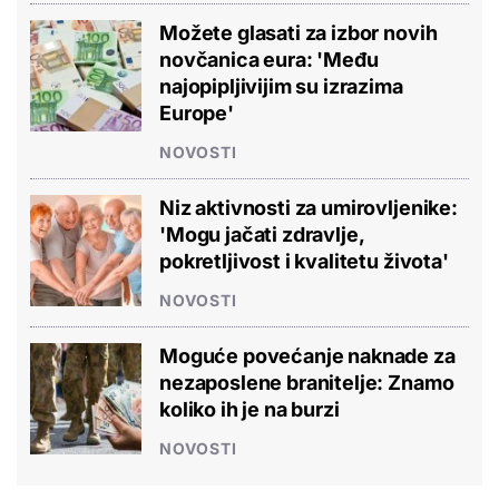
Možete glasati za izbor novih
novčanica eura: 'Među
najopipljivijim su izrazima
Europe'
NOVOSTI
Niz aktivnosti za umirovljenike:
'Mogu jačati zdravlje,
pokretljivost i kvalitetu života'
NOVOSTI
Moguće povećanje naknade za
nezaposlene branitelje: Znamo
koliko ih je na burzi
NOVOSTI