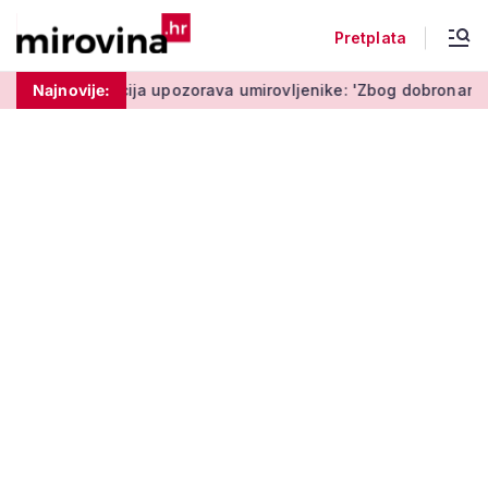
Pretplata
šta'
Najnovije:
Policija upozorava umirovljenike: 'Zbog dobronamjernos