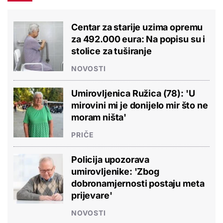
Centar za starije uzima opremu
za 492.000 eura: Na popisu su i
stolice za tuširanje
NOVOSTI
Umirovljenica Ružica (78): 'U
mirovini mi je donijelo mir što ne
moram ništa'
PRIČE
Policija upozorava
umirovljenike: 'Zbog
dobronamjernosti postaju meta
prijevare'
NOVOSTI