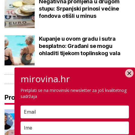
Negativna promjena u drugom
stupu: Srpanjski prinosi većine
fondova otišli u minus
Kupanje u ovom gradu i sutra
besplatno: Građani se mogu
ohladiti tijekom toplinskog vala
mirovina.hr
Pretplati se na mirovinski newsletter za još kvalitetnog
sadržaja
Pročitaj još
Na maturi ostvarili 100 posto iz
potpuno različitih predmeta: Stižu
iz iste škole, a evo gdje nastavljaju