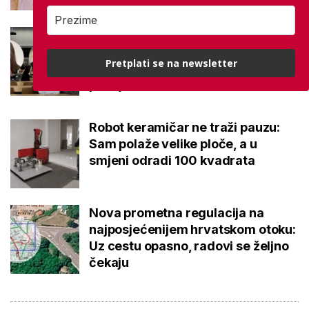
Kakvi su danas studenti? 'Dolaze
na fakultet naviknuti dati točan
Pretplati se na newsletter
odgovor, a ne postaviti dobro
pitanje'
Robot keramičar ne traži pauzu:
Sam polaže velike ploče, a u
smjeni odradi 100 kvadrata
Nova prometna regulacija na
najposjećenijem hrvatskom otoku:
Uz cestu opasno, radovi se željno
čekaju