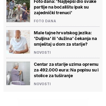
Foto dana: 'Najljepši dio svake
partije na boćalištu ipak su
zajednički trenuci'
FOTO DANA
Male tajne hrvatskog jezika:
'Duljina' ili 'dužina' čekanja na
smještaj u dom za starije?
NOVOSTI
Centar za starije uzima opremu
za 492.000 eura: Na popisu su i
stolice za tuširanje
NOVOSTI