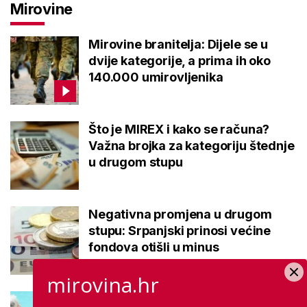
Mirovine
Mirovine branitelja: Dijele se u
dvije kategorije, a prima ih oko
140.000 umirovljenika
Što je MIREX i kako se računa?
Važna brojka za kategoriju štednje
u drugom stupu
Negativna promjena u drugom
stupu: Srpanjski prinosi većine
fondova otišli u minus
mirovina.hr
Kupanje u ovom gradu i sutra