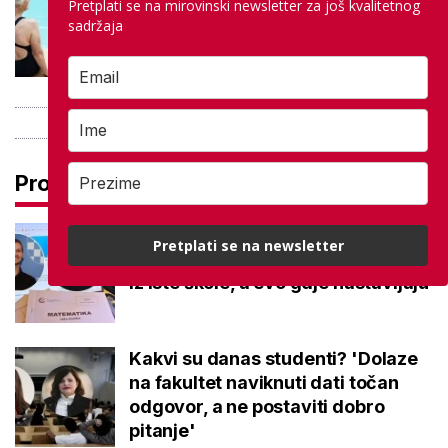
Pretplati se na mirovinski newsletter za još kvalitetnog
besplatno: Građani se mogu
sadržaja
ohladiti tijekom toplinskog vala
Pročitaj još
Na maturi ostvarili 100 posto iz
Pretplati se na newsletter
potpuno različitih predmeta: Stižu
iz iste škole, a evo gdje nastavljaju
Kakvi su danas studenti? 'Dolaze
na fakultet naviknuti dati točan
odgovor, a ne postaviti dobro
pitanje'