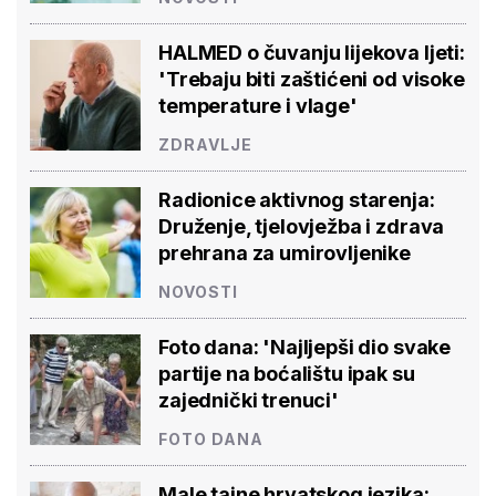
HALMED o čuvanju lijekova ljeti:
'Trebaju biti zaštićeni od visoke
temperature i vlage'
ZDRAVLJE
Radionice aktivnog starenja:
Druženje, tjelovježba i zdrava
prehrana za umirovljenike
NOVOSTI
Foto dana: 'Najljepši dio svake
partije na boćalištu ipak su
zajednički trenuci'
FOTO DANA
Male tajne hrvatskog jezika: