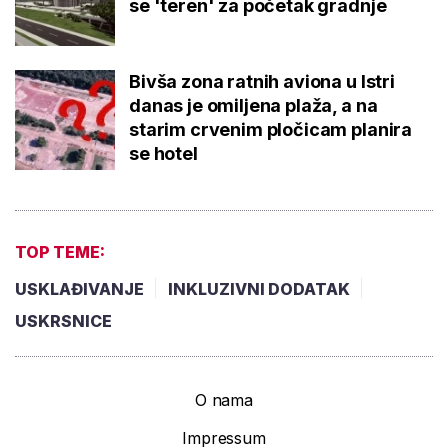
se 'teren' za početak gradnje
Bivša zona ratnih aviona u Istri
danas je omiljena plaža, a na
starim crvenim pločicam planira
se hotel
TOP TEME:
USKLAĐIVANJE
INKLUZIVNI DODATAK
USKRSNICE
O nama
Impressum