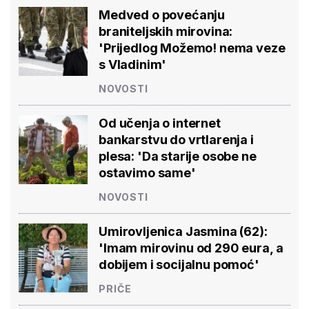
Medved o povećanju
braniteljskih mirovina:
'Prijedlog Možemo! nema veze
s Vladinim'
NOVOSTI
Od učenja o internet
bankarstvu do vrtlarenja i
plesa: 'Da starije osobe ne
ostavimo same'
NOVOSTI
Umirovljenica Jasmina (62):
'Imam mirovinu od 290 eura, a
dobijem i socijalnu pomoć'
PRIČE