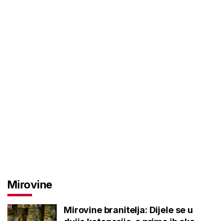
Mirovine
Mirovine branitelja: Dijele se u