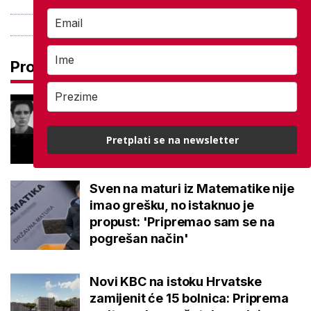
Pročitaj još
Najtužnija objava škole, preminuo
je učenik: 'Pamtit ćemo ga po
dobroti i osmijehu'
Pretplati se na newsletter
Sven na maturi iz Matematike nije
imao grešku, no istaknuo je
propust: 'Pripremao sam se na
pogrešan način'
Novi KBC na istoku Hrvatske
zamijenit će 15 bolnica: Priprema