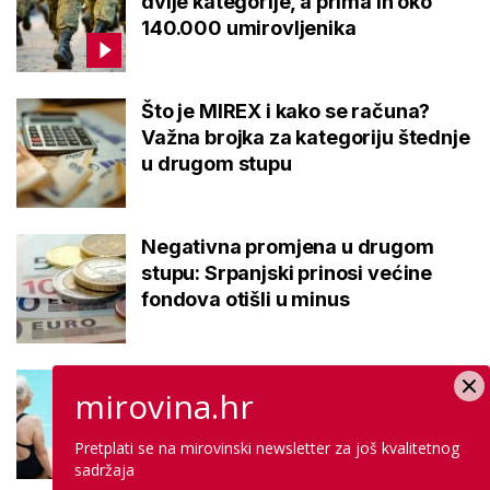
dvije kategorije, a prima ih oko
140.000 umirovljenika
Što je MIREX i kako se računa?
Važna brojka za kategoriju štednje
u drugom stupu
Negativna promjena u drugom
stupu: Srpanjski prinosi većine
fondova otišli u minus
Kupanje u ovom gradu i sutra
mirovina.hr
besplatno: Građani se mogu
ohladiti tijekom toplinskog vala
Pretplati se na mirovinski newsletter za još kvalitetnog
sadržaja