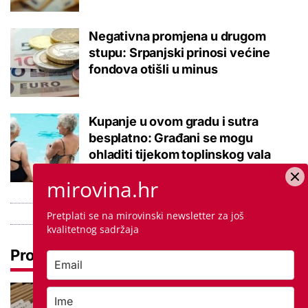
Negativna promjena u drugom
stupu: Srpanjski prinosi većine
fondova otišli u minus
Kupanje u ovom gradu i sutra
besplatno: Građani se mogu
ohladiti tijekom toplinskog vala
mirovina.hr
Pretplati se na mirovinski newsletter za još
kvalitetnog sadržaja
Pročitaj još
Promjena prakse za sve SC-ove,
kršili su zakon? Za jedan nam je