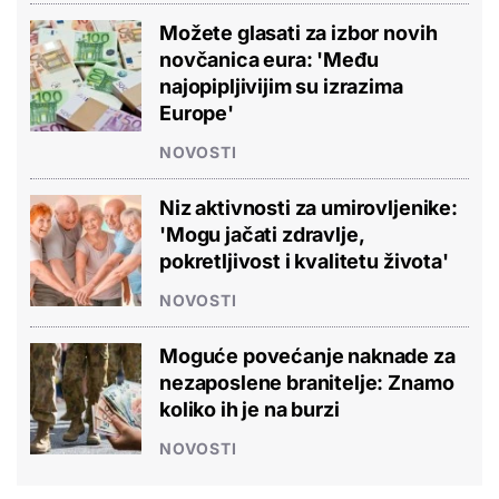
Možete glasati za izbor novih
novčanica eura: 'Među
najopipljivijim su izrazima
Europe'
NOVOSTI
Niz aktivnosti za umirovljenike:
'Mogu jačati zdravlje,
pokretljivost i kvalitetu života'
NOVOSTI
Moguće povećanje naknade za
nezaposlene branitelje: Znamo
koliko ih je na burzi
NOVOSTI