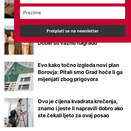
potvrđeno
Studenti otkrili kako se obraćati
Pretplati se na newsletter
mladima kad je u pitanju alkohol:
Dobili su važnu nagradu
Evo kako točno izgleda novi plan
Borovja: Pitali smo Grad hoće li ga
mijenjati zbog prigovora
Ovo je cijena kvadrata krečenja,
znamo i jeste li napravili dobro ako
ste čekali ljeto za ovaj posao