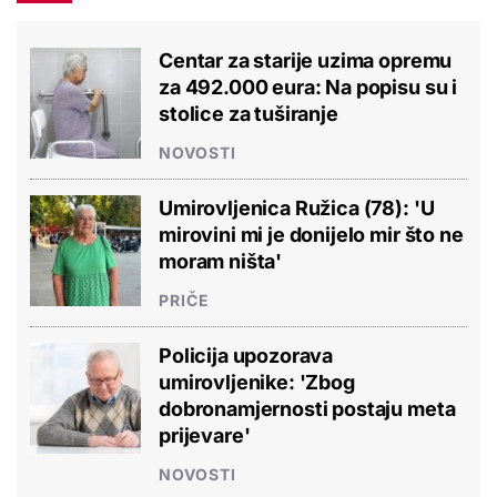
Centar za starije uzima opremu
za 492.000 eura: Na popisu su i
stolice za tuširanje
NOVOSTI
Umirovljenica Ružica (78): 'U
mirovini mi je donijelo mir što ne
moram ništa'
PRIČE
Policija upozorava
umirovljenike: 'Zbog
dobronamjernosti postaju meta
prijevare'
NOVOSTI