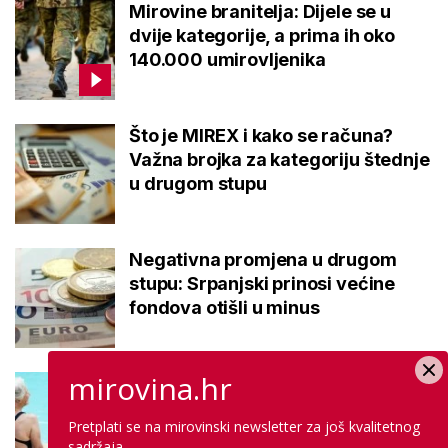
Mirovine branitelja: Dijele se u
dvije kategorije, a prima ih oko
140.000 umirovljenika
Što je MIREX i kako se računa?
Važna brojka za kategoriju štednje
u drugom stupu
Negativna promjena u drugom
stupu: Srpanjski prinosi većine
fondova otišli u minus
mirovina.hr
Kupanje u ovom gradu i sutra
besplatno: Građani se mogu
Pretplati se na mirovinski newsletter za još kvalitetnog
ohladiti tijekom toplinskog vala
sadržaja