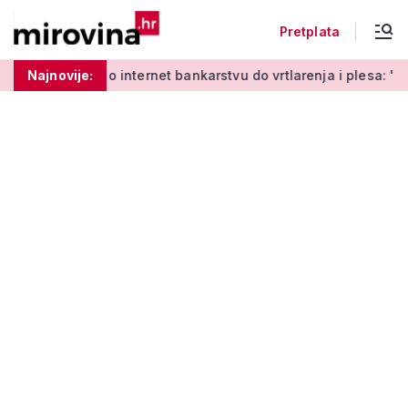
Pretplata
Od učenja o internet bankarstvu do vrtlarenja i plesa: 'Da st
Najnovije: