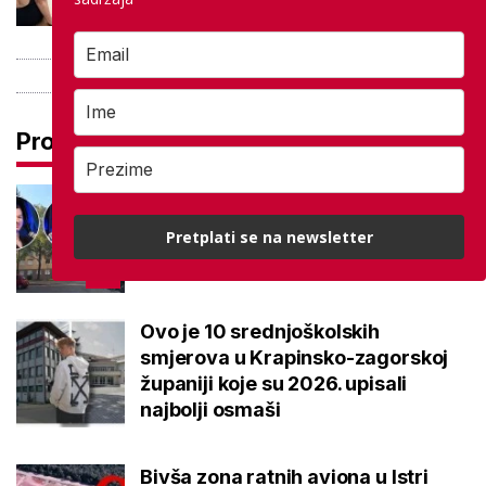
Pročitaj još
Ovo je 5 mana života u
studentskom domu na koje se
Pretplati se na newsletter
svaki brucoš mora naviknuti
Ovo je 10 srednjoškolskih
smjerova u Krapinsko-zagorskoj
županiji koje su 2026. upisali
najbolji osmaši
Bivša zona ratnih aviona u Istri