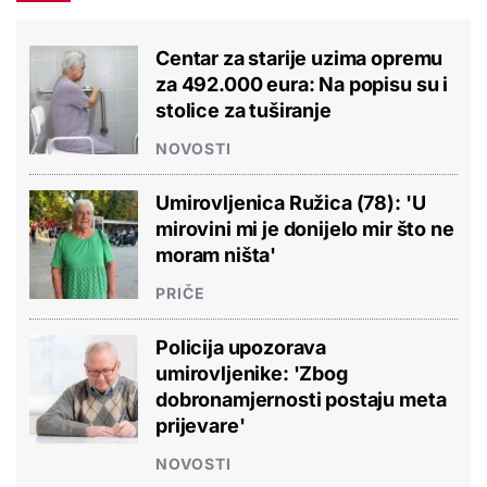
Centar za starije uzima opremu
za 492.000 eura: Na popisu su i
stolice za tuširanje
NOVOSTI
Umirovljenica Ružica (78): 'U
mirovini mi je donijelo mir što ne
moram ništa'
PRIČE
Policija upozorava
umirovljenike: 'Zbog
dobronamjernosti postaju meta
prijevare'
NOVOSTI