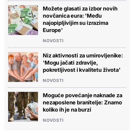
Možete glasati za izbor novih
novčanica eura: 'Među
najopipljivijim su izrazima
Europe'
NOVOSTI
Niz aktivnosti za umirovljenike:
'Mogu jačati zdravlje,
pokretljivost i kvalitetu života'
NOVOSTI
Moguće povećanje naknade za
nezaposlene branitelje: Znamo
koliko ih je na burzi
NOVOSTI