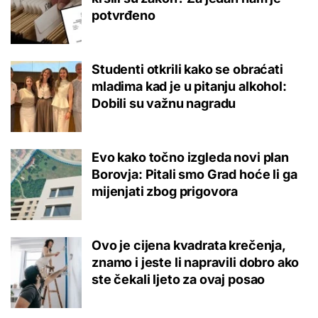
potvrđeno
Studenti otkrili kako se obraćati
mladima kad je u pitanju alkohol:
Dobili su važnu nagradu
Evo kako točno izgleda novi plan
Borovja: Pitali smo Grad hoće li ga
mijenjati zbog prigovora
Ovo je cijena kvadrata krečenja,
znamo i jeste li napravili dobro ako
ste čekali ljeto za ovaj posao