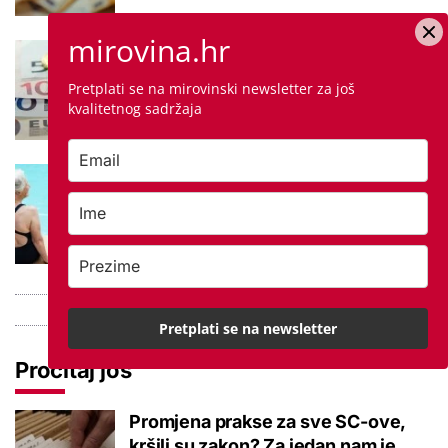
mirovina.hr
Negativna promjena u drugom
stupu: Srpanjski prinosi većine
Pretplati se na mirovinski newsletter za još
fondova otišli u minus
kvalitetnog sadržaja
Kupanje u ovom gradu i sutra
besplatno: Građani se mogu
ohladiti tijekom toplinskog vala
Pretplati se na newsletter
Pročitaj još
Promjena prakse za sve SC-ove,
kršili su zakon? Za jedan nam je