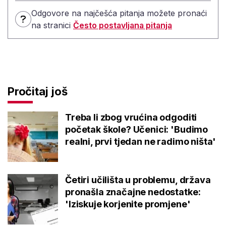
Odgovore na najčešća pitanja možete pronaći
na stranici
Često postavljana pitanja
Pročitaj još
Treba li zbog vrućina odgoditi
početak škole? Učenici: 'Budimo
realni, prvi tjedan ne radimo ništa'
Četiri učilišta u problemu, država
pronašla značajne nedostatke:
'Iziskuje korjenite promjene'