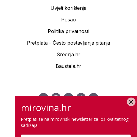
Uvjeti korištenja
Posao
Politika privatnosti
Pretplata - Često postavljanja pitanja
Srednja.hr
Baustela.hr
mirovina.hr
© 2026 mirovina.hr, Inc. Sva prava zadržana.
Pretplati se na mirovinski newsletter za još kvalitetnog
sadržaja
News CMS for Publishers by
Cubes BIGCMS