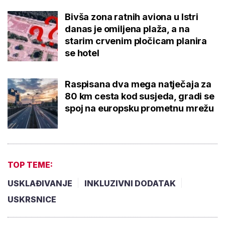
Bivša zona ratnih aviona u Istri
danas je omiljena plaža, a na
starim crvenim pločicam planira
se hotel
Raspisana dva mega natječaja za
80 km cesta kod susjeda, gradi se
spoj na europsku prometnu mrežu
TOP TEME:
USKLAĐIVANJE
INKLUZIVNI DODATAK
USKRSNICE