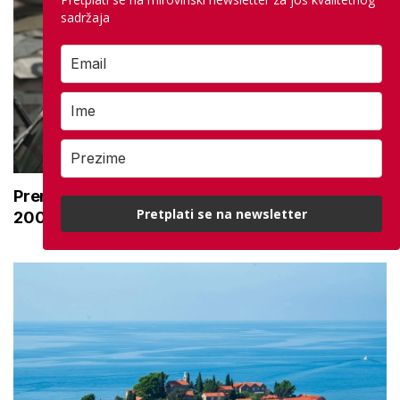
sadržaja
Premijer najavio povećanje mirovina za
Pretplati se na newsletter
200.000 branitelja: Zakon u proceduri najesen