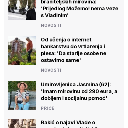
braniteljskih mirovina:
'Prijedlog Možemo! nema veze
s Vladinim'
NOVOSTI
Od učenja o internet
bankarstvu do vrtlarenja i
plesa: 'Da starije osobe ne
ostavimo same'
NOVOSTI
Umirovljenica Jasmina (62):
'Imam mirovinu od 290 eura, a
dobijem i socijalnu pomoć'
PRIČE
Bakić o najavi Vlade o