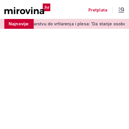
Pretplata
tvu do vrtlarenja i plesa: 'Da starije osobe ne ostavimo same'
Najnovije: