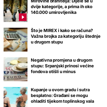
Mirovine branitelja: Dijele se u
dvije kategorije, a prima ih oko
140.000 umirovljenika
Što je MIREX i kako se računa?
Važna brojka za kategoriju štednje
u drugom stupu
Negativna promjena u drugom
stupu: Srpanjski prinosi većine
fondova otišli u minus
Kupanje u ovom gradu i sutra
besplatno: Građani se mogu
ohladiti tijekom toplinskog vala