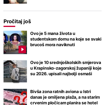
Pročitaj još
Ovo je 5 mana života u
studentskom domu na koje se svaki
brucoš mora naviknuti
Ovo je 10 srednjoškolskih smjerova
u Krapinsko-zagorskoj županiji koje
su 2026. upisali najbolji osmaši
Bivša zona ratnih aviona u Istri
danas je omiljena plaža, a na starim
crvenim pločicam planira se hotel