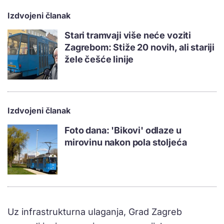
Izdvojeni članak
Stari tramvaji više neće voziti
Zagrebom: Stiže 20 novih, ali stariji
žele češće linije
Izdvojeni članak
Foto dana: 'Bikovi' odlaze u
mirovinu nakon pola stoljeća
Uz infrastrukturna ulaganja, Grad Zagreb