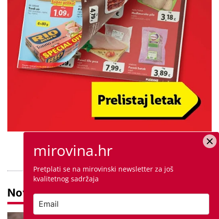
mirovina.hr
PROVJERITE PONUDU
Pretplati se na mirovinski newsletter za još
kvalitetnog sadržaja
Novosti