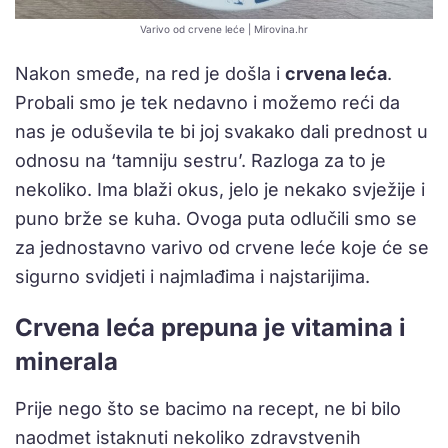
Varivo od crvene leće | Mirovina.hr
Nakon smeđe, na red je došla i
crvena leća
.
Probali smo je tek nedavno i možemo reći da
nas je oduševila te bi joj svakako dali prednost u
odnosu na ‘tamniju sestru’. Razloga za to je
nekoliko. Ima blaži okus, jelo je nekako svježije i
puno brže se kuha. Ovoga puta odlučili smo se
za jednostavno varivo od crvene leće koje će se
sigurno svidjeti i najmlađima i najstarijima.
Crvena leća prepuna je vitamina i
minerala
Prije nego što se bacimo na recept, ne bi bilo
naodmet istaknuti nekoliko zdravstvenih