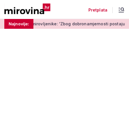
Pretplata
ovljenike: 'Zbog dobronamjernosti postaju meta prijevare'
Najnovije: