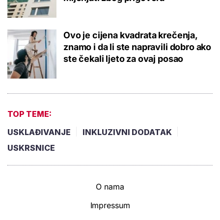
Ovo je cijena kvadrata krečenja,
znamo i da li ste napravili dobro ako
ste čekali ljeto za ovaj posao
TOP TEME:
USKLAĐIVANJE
INKLUZIVNI DODATAK
USKRSNICE
O nama
Impressum