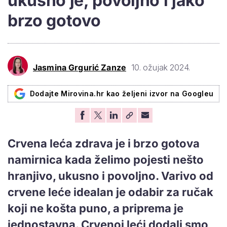
ukusno je, povoljno i jako
brzo gotovo
Jasmina Grgurić Zanze
10. ožujak 2024.
Dodajte Mirovina.hr kao željeni izvor na Googleu
Crvena leća zdrava je i brzo gotova
namirnica kada želimo pojesti nešto
hranjivo, ukusno i povoljno. Varivo od
crvene leće idealan je odabir za ručak
koji ne košta puno, a priprema je
jednostavna. Crvenoj leći dodali smo