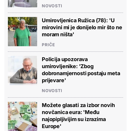
NOVOSTI
Umirovljenica Ružica (78): 'U
mirovini mi je donijelo mir što ne
moram ništa'
PRIČE
Policija upozorava
umirovljenike: 'Zbog
dobronamjernosti postaju meta
prijevare'
NOVOSTI
Možete glasati za izbor novih
novčanica eura: 'Među
najopipljivijim su izrazima
Europe'