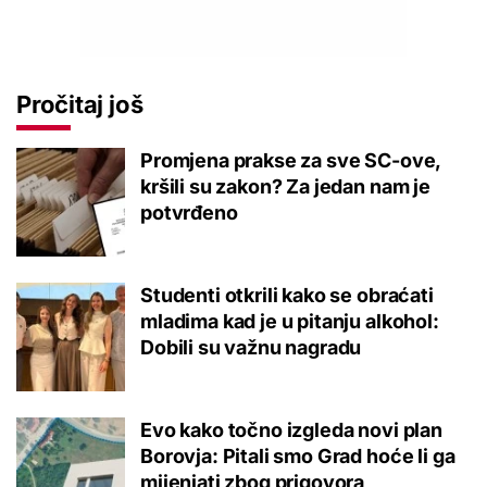
Pročitaj još
Promjena prakse za sve SC-ove,
kršili su zakon? Za jedan nam je
potvrđeno
Studenti otkrili kako se obraćati
mladima kad je u pitanju alkohol:
Dobili su važnu nagradu
Evo kako točno izgleda novi plan
Borovja: Pitali smo Grad hoće li ga
mijenjati zbog prigovora