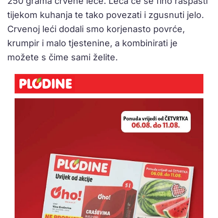
250 grama crvene leće. Leća će se fino raspasti
tijekom kuhanja te tako povezati i zgusnuti jelo.
Crvenoj leći dodali smo korjenasto povrće,
krumpir i malo tjestenine, a kombinirati je
možete s čime sami želite.