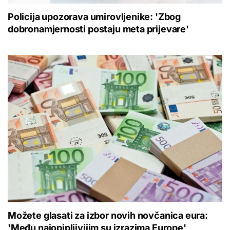
Policija upozorava umirovljenike: 'Zbog
dobronamjernosti postaju meta prijevare'
Možete glasati za izbor novih novčanica eura:
'Među najopipljivijim su izrazima Europe'