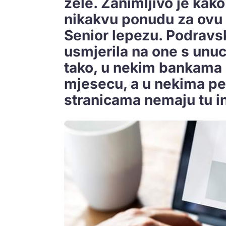
žele. Zanimljivo je ka
nikakvu ponudu za ovu s
Senior lepezu. Podravs
usmjerila na one s unuc
tako, u nekim bankama 
mjesecu, a u nekima pe
stranicama nemaju tu i