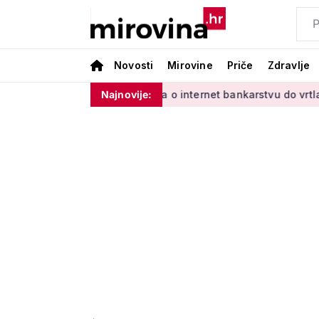
Novosti
Mirovine
Priče
Zdravlje
dinim'
Od učenja o internet bankarstvu do vrtlarenja i plesa
Najnovije: