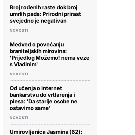
Broj rođenih raste dok broj
umrlih pada: Prirodni prirast
svejedno je negativan
NOVOSTI
Medved o povećanju
braniteljskih mirovina:
'Prijedlog Možemo! nema veze
s Vladinim'
NOVOSTI
Od učenja o internet
bankarstvu do vrtlarenja i
plesa: 'Da starije osobe ne
ostavimo same'
NOVOSTI
Umirovljenica Jasmina (62):