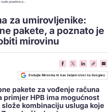
Ponude u bankama za umirovljenike: Neke nude posebne pakete, a poznato je i gdje ćete prvo dobiti mirovinu
 za umirovljenike:
e pakete, a poznato je
obiti mirovinu
Dodajte Mirovina.hr kao željeni izvor na Googleu
ne pakete za vođenje računa
na primjer HPB ima mogućnost
i slože kombinaciju usluga koje