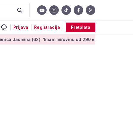
Prijava
Registracija
Pretplata
 (62): 'Imam mirovinu od 290 eura, a dobijem i socijalnu pomo