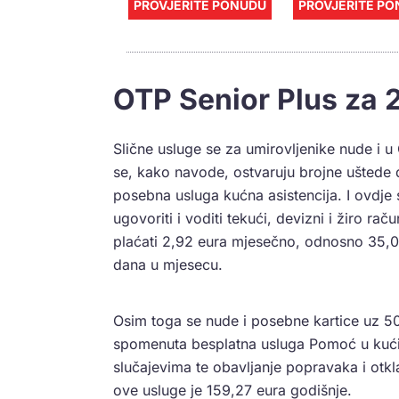
PROVJERITE PONUDU
PROVJERITE P
OTP Senior Plus za 
Slične usluge se za umirovljenike nude i 
se, kako navode, ostvaruju brojne uštede d
posebna usluga kućna asistencija. I ovdje
ugovoriti i voditi tekući, devizni i žiro ra
plaćati 2,92 eura mjesečno, odnosno 35,0
dana u mjesecu.
Osim toga se nude i posebne kartice uz 5
spomenuta besplatna usluga Pomoć u kući
slučajevima te obavljanje popravaka i otklan
ove usluge je 159,27 eura godišnje.