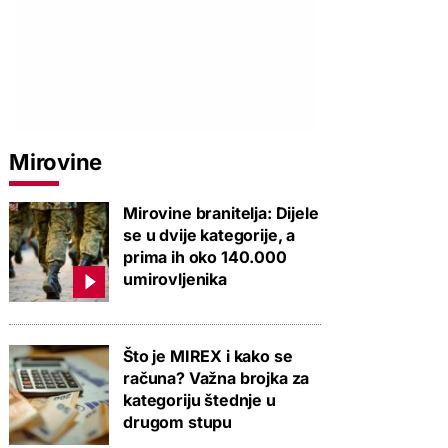
PROVJERITE PONUDU
PROVJERITE PONUDU
PROVJERIT
Mirovine
Mirovine branitelja: Dijele
se u dvije kategorije, a
prima ih oko 140.000
umirovljenika
Što je MIREX i kako se
računa? Važna brojka za
kategoriju štednje u
drugom stupu