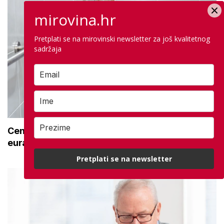
mirovina.hr
Pretplati se na mirovinski newsletter za još kvalitetnog
sadržaja
Centar za starije uzima opremu za 492.000
eura: Na popisu su i stolice za tuširanje
Pretplati se na newsletter