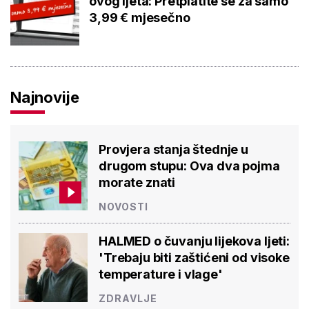
ovog ljeta: Pretplatite se za samo
3,99 € mjesečno
Najnovije
Provjera stanja štednje u
drugom stupu: Ova dva pojma
morate znati
NOVOSTI
HALMED o čuvanju lijekova ljeti:
'Trebaju biti zaštićeni od visoke
temperature i vlage'
ZDRAVLJE