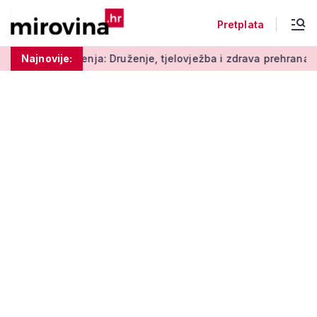
Pretplata
ja: Druženje, tjelovježba i zdrava prehrana za umirovljenike
Najnovije: