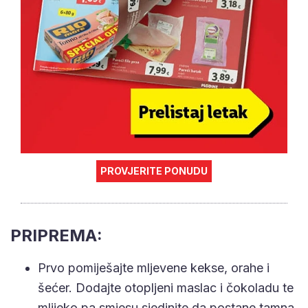
PROVJERITE PONUDU
PRIPREMA:
Prvo pomiješajte mljevene kekse, orahe i
šećer. Dodajte otopljeni maslac i čokoladu te
mlijeko pa smjesu sjedinite da postane tamna