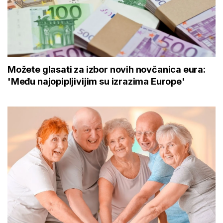
Možete glasati za izbor novih novčanica eura:
'Među najopipljivijim su izrazima Europe'