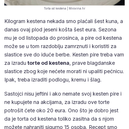
Torta od kestena | Mirovina.hr
Kilogram kestena nekada smo plaćali šest kuna, a
danas ovaj plod jeseni košta šest eura. Sezona
mu je od listopada do prosinca, a pire od kestena
može se u tom razdoblju zamrznuti i koristiti za
slastice sve do iduće berbe. Kesten pire treba vam
za izradu
torte od kestena
, prave blagdanske
slastice zbog koje nećete morati ni upaliti pećnicu.
Ipak, treba izraditi podlogu, kremu i šlag.
Sastojci nisu jeftini i ako nemate svoj kesten pire i
ne kupujete na akcijama, za izradu ove torte
potrošit ćete oko 20 eura. Ono što je dobro jest
da je torta od kestena toliko zasitna da s njom
možete nahraniti sigurno 15 osoba. Recept smo