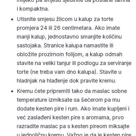
i kompaktna.
Utisnite smjesu žlicom u kalup za torte
promjera 24 ili 26 centimetara. Ako imate
manji kalup, jednostavno smanjite količinu
sastojaka. Stranice kalupa namastite ili
obložite prozirnom folijom, a kalup odmah
stavite na veliki tanjur ili podlogu za serviranje
torte (ne treba vam dno kalupa). Stavite u
hladnjak na hlađenje dok pravite kremu.
Kremu ćete pripremiti tako da maslac sobne
temperature izmiksate sa šećerom pa mu
dodate kesten pire i rum. Ako imate kupljeni i
već zaslađeni kesten pire s aromama, prvo
razradite maslac pa s kesten pireom miksajte
u jednoličnu kremu. Važno je da je kesten pire