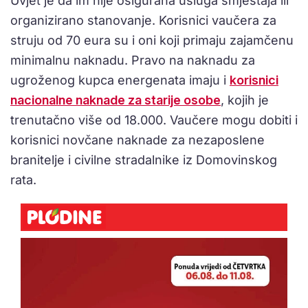
Uvjet je da im nije osigurana usluga smještaja ili
organizirano stanovanje. Korisnici vaučera za
struju od 70 eura su i oni koji primaju zajamčenu
minimalnu naknadu. Pravo na naknadu za
ugroženog kupca energenata imaju i
korisnici
nacionalne naknade za starije osobe
, kojih je
trenutačno više od 18.000. Vaučere mogu dobiti i
korisnici novčane naknade za nezaposlene
branitelje i civilne stradalnike iz Domovinskog
rata.