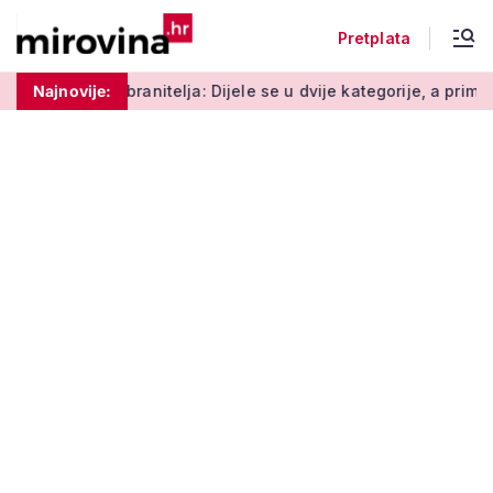
Pretplata
itelja: Dijele se u dvije kategorije, a prima ih oko 140.000 umir
Najnovije: