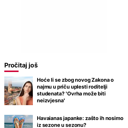
Pročitaj još
Hoće li se zbog novog Zakona o
najmu u priču uplesti roditelji
studenata? 'Ovrha može biti
neizvjesna'
Havaianas japanke: zašto ih nosimo
iz sezone u sezonu?