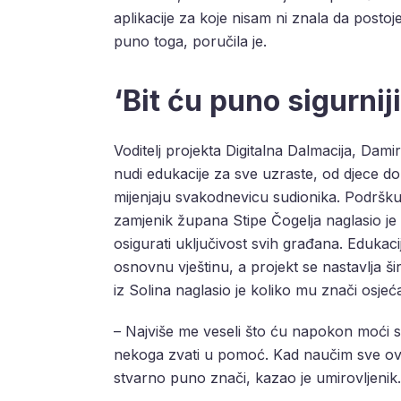
aplikacije za koje nisam ni znala da posto
puno toga, poručila je.
‘Bit ću puno sigurnij
Voditelj projekta Digitalna Dalmacija, Dami
nudi edukacije za sve uzraste, od djece do 
mijenjaju svakodnevicu sudionika. Podršku
zamjenik župana Stipe Čogelja naglasio je k
osigurati uključivost svih građana. Edukac
osnovnu vještinu, a projekt se nastavlja ši
iz Solina naglasio je koliko mu znači osjeć
– Najviše me veseli što ću napokon moći s
nekoga zvati u pomoć. Kad naučim sve ovo, 
stvarno puno znači, kazao je umirovljenik.