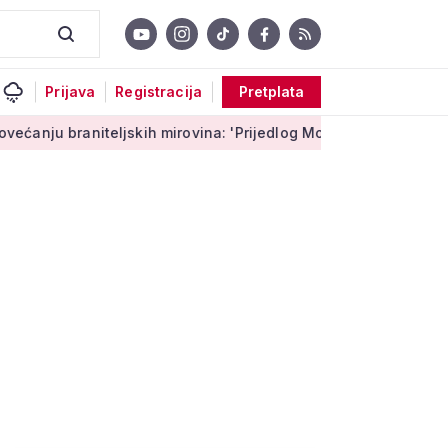
Prijava
Registracija
Pretplata
ljskih mirovina: 'Prijedlog Možemo! nema veze s Vladinim'