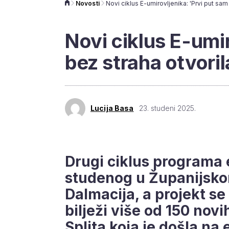
Novosti
Novi ciklus E-umir
bez straha otvoril
Lucija Basa
23. studeni 2025.
Drugi ciklus programa 
studenog u Županijsko
Dalmacija, a projekt se 
bilježi više od 150 novi
Splita koja je došla na 