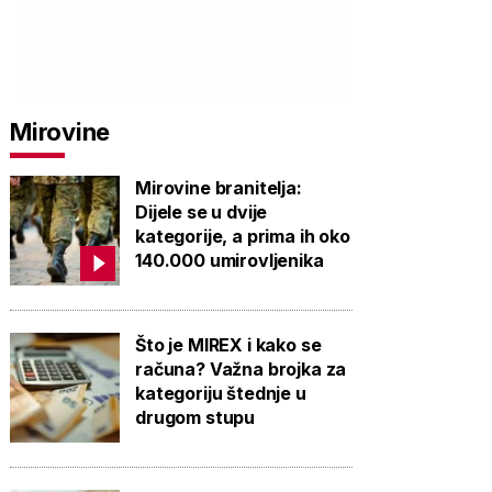
Mirovine
Mirovine branitelja:
Dijele se u dvije
kategorije, a prima ih oko
140.000 umirovljenika
Što je MIREX i kako se
računa? Važna brojka za
kategoriju štednje u
drugom stupu