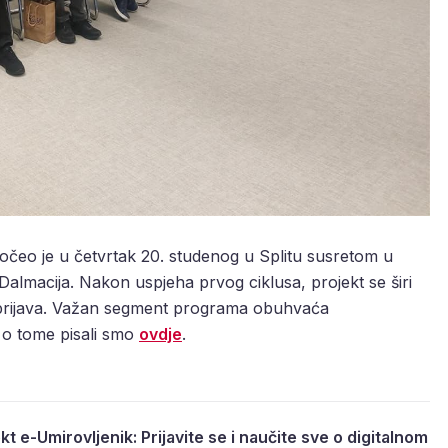
čeo je u četvrtak 20. studenog u Splitu susretom u
lmacija. Nakon uspjeha prvog ciklusa, projekt se širi
vih prijava. Važan segment programa obuhvaća
 o tome pisali smo
ovdje
.
kt e-Umirovljenik: Prijavite se i naučite sve o digitalnom