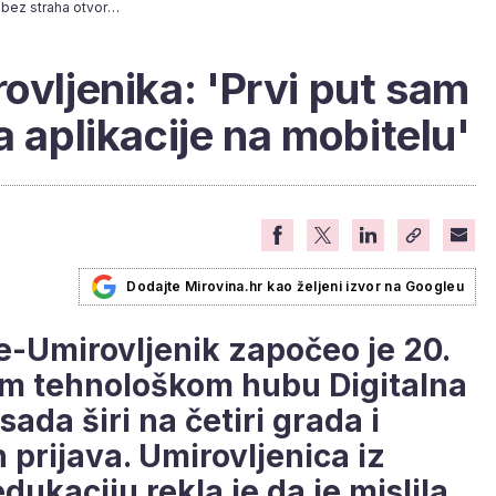
Novi ciklus E-umirovljenika: 'Prvi put sam bez straha otvorila aplikacije na mobitelu'
ovljenika: 'Prvi put sam
a aplikacije na mobitelu'
Dodajte Mirovina.hr kao željeni izvor na Googleu
e-Umirovljenik započeo je 20.
m tehnološkom hubu Digitalna
sada širi na četiri grada i
h prijava. Umirovljenica iz
edukaciju rekla je da je mislila