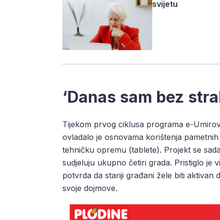
svijetu
‘Danas sam bez strah
Tijekom prvog ciklusa programa e-Umirovlje
ovladalo je osnovama korištenja pametnih te
tehničku opremu (tablete). Projekt se sad
sudjeluju ukupno četiri grada. Pristiglo je 
potvrda da stariji građani žele biti aktivan d
svoje dojmove.