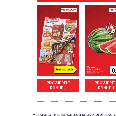
PROVJERITE
PROVJERIT
PONUDU
PONUDU
– Iskreno, mislila sam da je ovo preteško