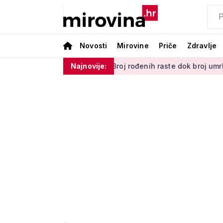
Novosti
Mirovine
Priče
Zdravlje
vih uspomena'
Broj rođenih raste dok broj umrlih pada: Prirod
Najnovije: