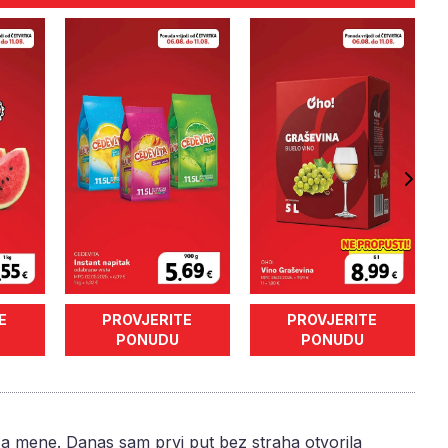
E
PROVJERITE
PROVJERITE
PONUDU
PONUDU
 za mene. Danas sam prvi put bez straha otvorila