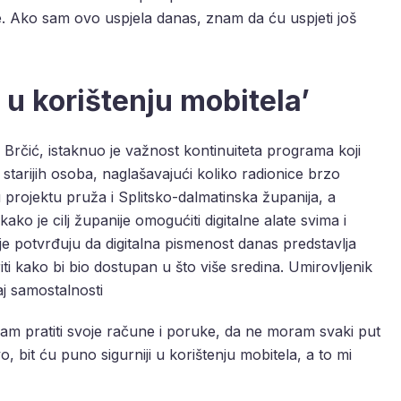
je. Ako sam ovo uspjela danas, znam da ću uspjeti još
i u korištenju mobitela’
r Brčić, istaknuo je važnost kontinuiteta programa koji
starijih osoba, naglašavajući koliko radionice brzo
 projektu pruža i Splitsko-dalmatinska županija, a
ako je cilj županije omogućiti digitalne alate svima i
ije potvrđuju da digitalna pismenost danas predstavlja
riti kako bi bio dostupan u što više sredina. Umirovljenik
aj samostalnosti
am pratiti svoje račune i poruke, da ne moram svaki put
bit ću puno sigurniji u korištenju mobitela, a to mi