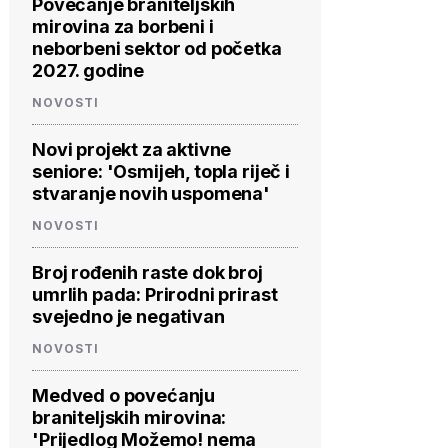
Povećanje braniteljskih
mirovina za borbeni i
neborbeni sektor od početka
2027. godine
NOVOSTI
Novi projekt za aktivne
seniore: 'Osmijeh, topla riječ i
stvaranje novih uspomena'
NOVOSTI
Broj rođenih raste dok broj
umrlih pada: Prirodni prirast
svejedno je negativan
NOVOSTI
Medved o povećanju
braniteljskih mirovina:
'Prijedlog Možemo! nema