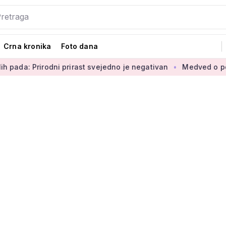
Crna kronika
Foto dana
ni prirast svejedno je negativan
Medved o povećanju branite