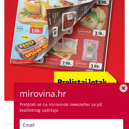
mirovina.hr
Pretplati se na mirovinski newsletter za još
PROVJERITE PONUDU
kvalitetnog sadržaja