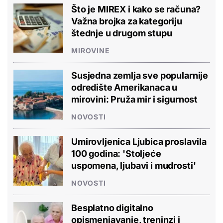
Što je MIREX i kako se računa?
Važna brojka za kategoriju
štednje u drugom stupu
MIROVINE
Susjedna zemlja sve popularnije
odredište Amerikanaca u
mirovini: Pruža mir i sigurnost
NOVOSTI
Umirovljenica Ljubica proslavila
100 godina: 'Stoljeće
uspomena, ljubavi i mudrosti'
NOVOSTI
Besplatno digitalno
opismenjavanje, treninzi i