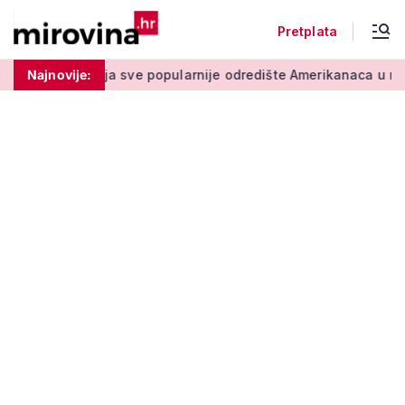
Pretplata
ve popularnije odredište Amerikanaca u mirovini: Pruža mir i s
Najnovije: