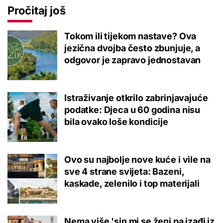
Pročitaj još
Tokom ili tijekom nastave? Ova
jezična dvojba često zbunjuje, a
odgovor je zapravo jednostavan
Istraživanje otkrilo zabrinjavajuće
podatke: Djeca u 60 godina nisu
bila ovako loše kondicije
Ovo su najbolje nove kuće i vile na
sve 4 strane svijeta: Bazeni,
kaskade, zelenilo i top materijali
Nema više 'sin mi se ženi pa izađi iz