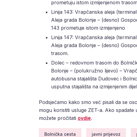
prometuju istom izmijenjenom trasom
Linija 143: Vrapčanska aleja (termina
Aleja grada Bolonje – (desno) Gospo
143 prometuje istom izmijenjeno
Linija 147: Vrapčanska aleja (termina
Aleja grada Bolonje – (desno) Gospo
trasom.
Dolec – redovnom trasom do Bolničke 
Bolonje – (polukružno lijevo) – Vrap
autobusna stajališta Dudovec i Bolnica
usputna stajališta na izmijenjenim dije
Podsjećamo kako smo već pisali da se osob
mogu koristiti usluge ZET-a. Ako spadate 
možete pročitati
ovdje
.
Bolnička cesta
javni prijevoz