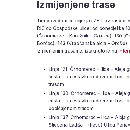
Izmijenjene trase
Tim povodom se mijenja i ZET-ov raspored. 
RIS do Gospodske ulice, od ponedjeljka 10. l
(Črnomerec – Karažnik – Gajnice), 130 (Č
Borčec), 143 (Vrapčanska aleja – Orešje) 
izmijenjenim trasama, istaknuto je na
inter
Linija 121: Črnomerec – Ilica – Aleja
cesta – u nastavku redovnom trasom.
trasom
Linija 130: Črnomerec – Ilica – Aleja
cesta – u nastavku redovnom trasom
uobičajenom trasom
Linija 137: Črnomerec – Ilica – Alej
Stjepana Ladiša – (lijevo) Ulica Perj