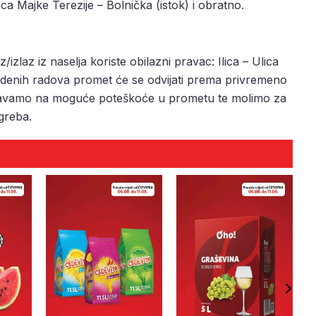
a Majke Terezije – Bolnička (istok) i obratno.
izlaz iz naselja koriste obilazni pravac: Ilica – Ulica
edenih radova promet će se odvijati prema privremeno
oravamo na moguće poteškoće u prometu te molimo za
greba.