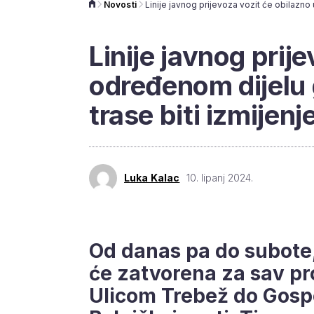
Novosti
Linije javnog prij
određenom dijelu g
trase biti izmijenj
Luka Kalac
10. lipanj 2024.
Od danas pa do subote, 
će zatvorena za sav pr
Ulicom Trebež do Gosp