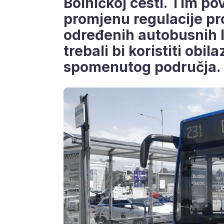
Bolničkoj cesti. Tim po
promjenu regulacije pr
određenih autobusnih li
trebali bi koristiti obila
spomenutog područja.