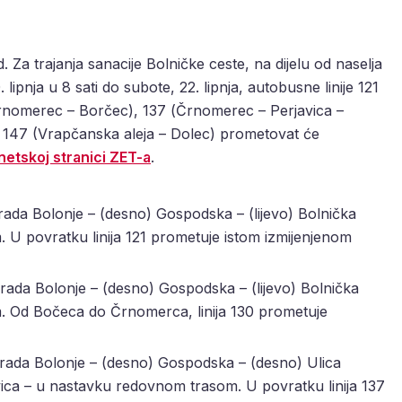
Za trajanja sanacije Bolničke ceste, na dijelu od naselja
ipnja u 8 sati do subote, 22. lipnja, autobusne linije 121
rnomerec – Borčec), 137 (Črnomerec – Perjavica –
i 147 (Vrapčanska aleja – Dolec) prometovat će
netskoj stranici ZET-a
.
 grada Bolonje – (desno) Gospodska – (lijevo) Bolnička
 U povratku linija 121 prometuje istom izmijenjenom
 grada Bolonje – (desno) Gospodska – (lijevo) Bolnička
. Od Bočeca do Črnomerca, linija 130 prometuje
a grada Bolonje – (desno) Gospodska – (desno) Ulica
avica – u nastavku redovnom trasom. U povratku linija 137