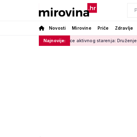
Novosti
Mirovine
Priče
Zdravlje
 vlage'
Radionice aktivnog starenja: Druženje, tjelovježba 
Najnovije: