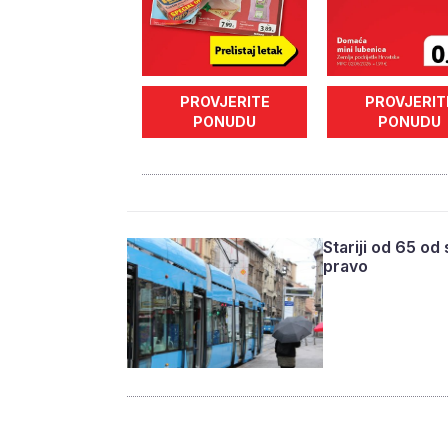
PROVJERITE
PROVJERIT
PONUDU
PONUDU
Stariji od 65 od
pravo