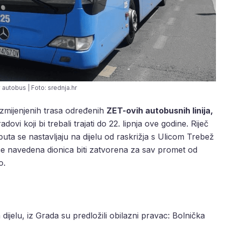
autobus | Foto: srednja.hr
izmijenjenih trasa određenih
ZET-ovih autobusnih linija,
ovi koji bi trebali trajati do 22. lipnja ove godine. Riječ
puta se nastavljaju na dijelu od raskrižja s Ulicom Trebež
e navedena dionica biti zatvorena za sav promet od
o.
jelu, iz Grada su predložili obilazni pravac: Bolnička