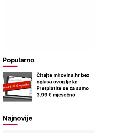
Popularno
Čitajte mirovina.hr bez
oglasa ovog ljeta:
Pretplatite se za samo
3,99 € mjesečno
Najnovije