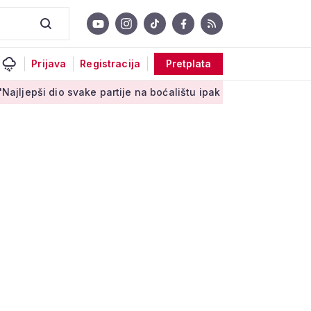
Prijava
Registracija
Pretplata
 svake partije na boćalištu ipak su zajednički trenuci'
Male t