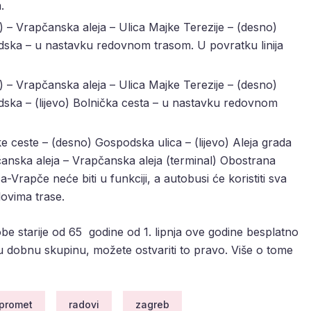
.
l) – Vrapčanska aleja – Ulica Majke Terezije – (desno)
dska – u nastavku redovnom trasom. U povratku linija
l) – Vrapčanska aleja – Ulica Majke Terezije – (desno)
dska – (lijevo) Bolnička cesta – u nastavku redovnom
ceste – (desno) Gospodska ulica – (lijevo) Aleja grada
čanska aleja – Vrapčanska aleja (terminal) Obostrana
-Vrapče neće biti u funkciji, a autobusi će koristiti sva
lovima trase.
e starije od 65 godine od 1. lipnja ove godine besplatno
u dobnu skupinu, možete ostvariti to pravo. Više o tome
promet
radovi
zagreb