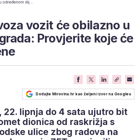
Linije javnog prijevoza vozit će obilazno u određenom dijelu grada: Provjerite koje će trase biti izmijenjene
evoza vozit će obilazno u
rada: Provjerite koje će
ene
Dodajte Mirovina.hr kao željeni izvor na Googleu
22. lipnja do 4 sata ujutro bit
omet dionica od raskrižja s
odske ulice zbog radova na