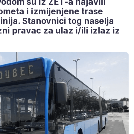
vodom su iz ZET-a najavili
ometa i izmijenjene trase
nija. Stanovnici tog naselja
zni pravac za ulaz i/ili izlaz iz