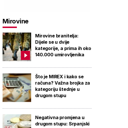
Mirovine
Mirovine branitelja:
Dijele se u dvije
kategorije, a prima ih oko
140.000 umirovljenika
Što je MIREX i kako se
računa? Važna brojka za
kategoriju štednje u
drugom stupu
Negativna promjena u
drugom stupu: Srpanjski