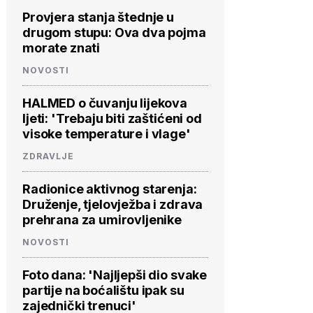
Provjera stanja štednje u
drugom stupu: Ova dva pojma
morate znati
NOVOSTI
HALMED o čuvanju lijekova
ljeti: 'Trebaju biti zaštićeni od
visoke temperature i vlage'
ZDRAVLJE
Radionice aktivnog starenja:
Druženje, tjelovježba i zdrava
prehrana za umirovljenike
NOVOSTI
Foto dana: 'Najljepši dio svake
partije na boćalištu ipak su
zajednički trenuci'