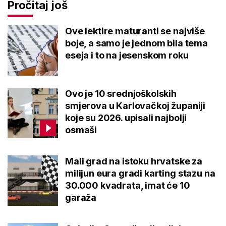
Pročitaj još
Ove lektire maturanti se najviše
boje, a samo je jednom bila tema
eseja i to na jesenskom roku
Ovo je 10 srednjoškolskih
smjerova u Karlovačkoj županiji
koje su 2026. upisali najbolji
osmaši
Mali grad na istoku hrvatske za
milijun eura gradi karting stazu na
30.000 kvadrata, imat će 10
garaža