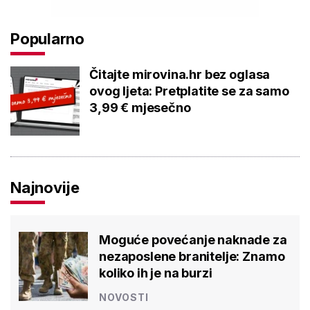
Popularno
Čitajte mirovina.hr bez oglasa
ovog ljeta: Pretplatite se za samo
3,99 € mjesečno
Najnovije
Moguće povećanje naknade za
nezaposlene branitelje: Znamo
koliko ih je na burzi
NOVOSTI