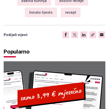
bakina kuhinja
božićni recept
lisnato tijesto
recept
Podijeli vijest
Popularno