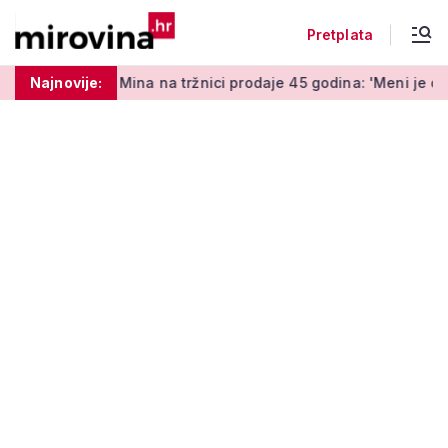
Pretplata
ina na tržnici prodaje 45 godina: 'Meni je ovo zabava i terapij
Najnovije: