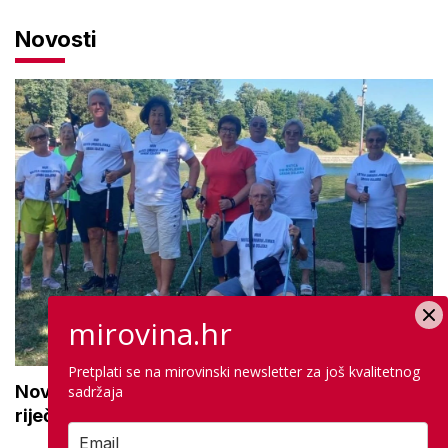
Novosti
mirovina.hr
Pretplati se na mirovinski newsletter za još kvalitetnog
Novi projekt za aktivne seniore: 'Osmijeh, topla
sadržaja
riječ i stvaranje novih uspomena'