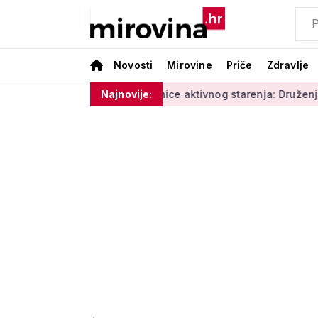
Novosti
Mirovine
Priče
Zdravlje
 i vlage'
Radionice aktivnog starenja: Druženje, tjelovježba
Najnovije: