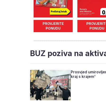
PROVJERITE
PROVJERIT
PONUDU
PONUDU
BUZ poziva na akti
Prosvjed umirovljen
kraj s krajem'