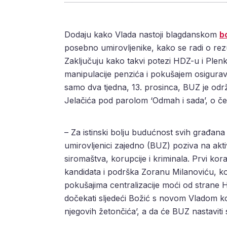
Dodaju kako Vlada nastoji blagdanskom
b
posebno umirovljenike, kako se radi o r
Zaključuju kako takvi potezi HDZ-u i Plenkov
manipulacije penzića i pokušajem osigurav
samo dva tjedna, 13. prosinca, BUZ je o
Jelačića pod parolom ‘Odmah i sada’, o č
– Za istinski bolju budućnost svih građa
umirovljenici zajedno (BUZ) poziva na akt
siromaštva, korupcije i kriminala. Prvi 
kandidata i podrška Zoranu Milanoviću, koj
pokušajima centralizacije moći od strane HDZ
dočekati sljedeći Božić s novom Vladom koj
njegovih žetončića’, a da će BUZ nastaviti