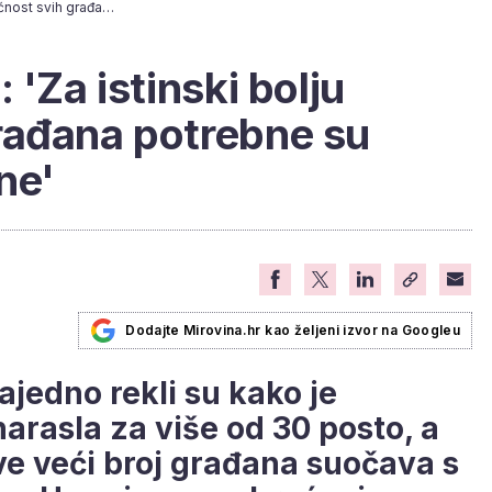
Iz BUZ-a poručuju: 'Za istinski bolju budućnost svih građana potrebne su konkretne promjene'
 'Za istinski bolju
rađana potrebne su
ne'
Dodajte Mirovina.hr kao željeni izvor na Googleu
ajedno rekli su kako je
arasla za više od 30 posto, a
sve veći broj građana suočava s