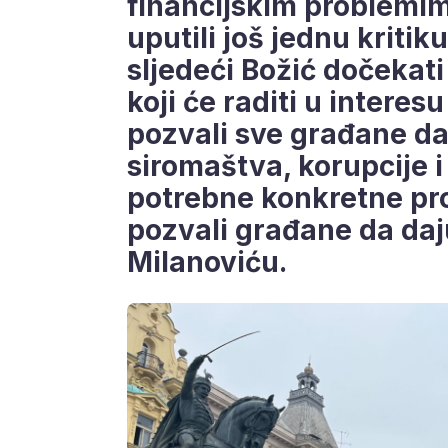
financijskim problemi
uputili još jednu kritik
sljedeći Božić dočekat
koji će raditi u intere
pozvali sve građane da 
siromaštva, korupcije i 
potrebne konkretne pr
pozvali građane da da
Milanoviću.