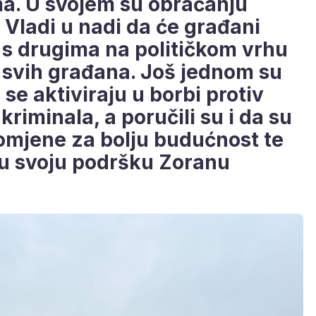
ma. U svojem su obraćanju
u Vladi u nadi da će građani
i s drugima na političkom vrhu
su svih građana. Još jednom su
se aktiviraju u borbi protiv
kriminala, a poručili su i da su
omjene za bolju budućnost te
ju svoju podršku Zoranu