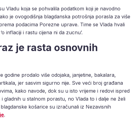
li su Vladu koja se pohvalila podatkom koji je navodno
kako je ovogodišnja blagdanska potrošnja porasla za više
 prema podacima Porezne uprave. Time se Vlada hvali
inflaciji i rastu cijena ni da zucnu’.
raz je rasta osnovnih
ve godine prodalo više odojaka, janjetine, bakalara,
artikala, jer sasvim sigurno nije. Sve veći broj građana
vima, kako navode, dok su u isto vrijeme i redovi ispred
i gladnih u stalnom porastu, no Vlada to i dalje ne želi
je blagdanske košarice su izračunali iz Nezavisnih
je
.