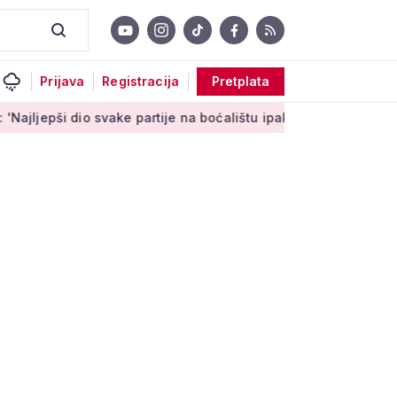
Prijava
Registracija
Pretplata
o svake partije na boćalištu ipak su zajednički trenuci'
Male