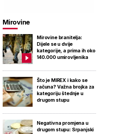
Mirovine
PROVJERITE
PROVJERITE
PROVJ
PONUDU
PONUDU
PON
Mirovine branitelja:
Dijele se u dvije
kategorije, a prima ih oko
140.000 umirovljenika
Što je MIREX i kako se
računa? Važna brojka za
kategoriju štednje u
drugom stupu
Negativna promjena u
drugom stupu: Srpanjski