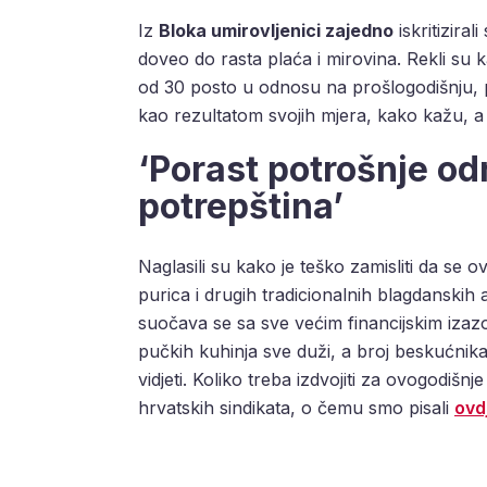
Iz
Bloka umirovljenici zajedno
iskritizira
doveo do rasta plaća i mirovina. Rekli su 
od 30 posto u odnosu na prošlogodišnju,
kao rezultatom svojih mjera, kako kažu, a ‘o 
‘Porast potrošnje od
potrepština’
Naglasili su kako je teško zamisliti da se o
purica i drugih tradicionalnih blagdanskih 
suočava se sa sve većim financijskim izazo
pučkih kuhinja sve duži, a broj beskućnika 
vidjeti. Koliko treba izdvojiti za ovogodišn
hrvatskih sindikata, o čemu smo pisali
ovd