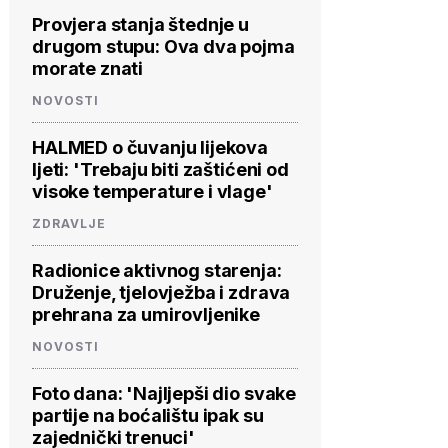
Provjera stanja štednje u
drugom stupu: Ova dva pojma
morate znati
NOVOSTI
HALMED o čuvanju lijekova
ljeti: 'Trebaju biti zaštićeni od
visoke temperature i vlage'
ZDRAVLJE
Radionice aktivnog starenja:
Druženje, tjelovježba i zdrava
prehrana za umirovljenike
NOVOSTI
Foto dana: 'Najljepši dio svake
partije na boćalištu ipak su
zajednički trenuci'