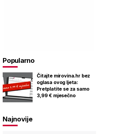
Popularno
Čitajte mirovina.hr bez
oglasa ovog ljeta:
Pretplatite se za samo
3,99 € mjesečno
Najnovije