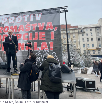
a Milivoj Špika | Foto: Mirovina.hr