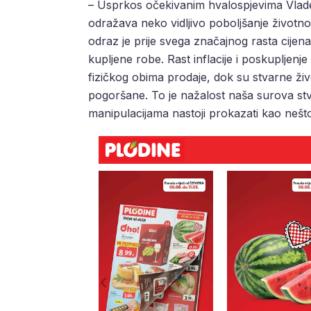
– Usprkos očekivanim hvalospjevima Vlad
odražava neko vidljivo poboljšanje životno
odraz je prije svega značajnog rasta cijen
kupljene robe. Rast inflacije i poskupljenje
fizičkog obima prodaje, dok su stvarne živ
pogoršane. To je nažalost naša surova st
manipulacijama nastoji prokazati kao nešto