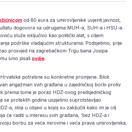
ožićnicom
od 80 eura za umirovljenike uvjeriti javnost,
ezultatu dogovora sa udrugama MUH-a, SUH-a i HSU-a.
iću služe isključivo kao politički alat, s ciljem
anja podrške vladajućim strukturama. Podsjetimo, prije
držao prosvjed na zagrebačkom Trgu bana Josipa
emu smo pisali
ovdje
.
na Hrvatske potrebne su konkretne promjene. Blok
ivan angažman svih građana u zajedničkoj borbi protiv
korak prema tome je poraz HDZ-ovog predsjedničkog
i se proteklih godina uspješno suprotstavljao
-a, stoji u objavi u kojoj su zaključili kako im je cilj
a će raditi u interesu svih građana, ‘bez HDZ-a i
 svoju borbu za veće mirovine i veća prava umirovljenika.