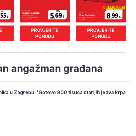
E
PROVJERITE
PROVJERITE
PONUDU
PONUDU
van angažman građana
ika u Zagrebu: 'Gotovo 800 tisuća starijih jedva krpa